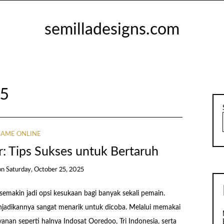
semilladesigns.com
25
AME ONLINE
: Tips Sukses untuk Bertaruh
on
Saturday, October 25, 2025
t semakin jadi opsi kesukaan bagi banyak sekali pemain.
njadikannya sangat menarik untuk dicoba. Melalui memakai
anan seperti halnya Indosat Ooredoo, Tri Indonesia, serta