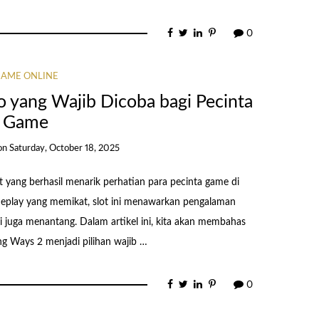
0
AME ONLINE
 yang Wajib Dicoba bagi Pecinta
Game
on
Saturday, October 18, 2025
 yang berhasil menarik perhatian para pecinta game di
eplay yang memikat, slot ini menawarkan pengalaman
 juga menantang. Dalam artikel ini, kita akan membahas
 Ways 2 menjadi pilihan wajib …
0