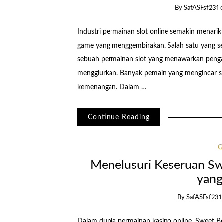
By
SafASFsf231
Industri permainan slot online semakin menarik
game yang menggembirakan. Salah satu yang se
sebuah permainan slot yang menawarkan peng
menggiurkan. Banyak pemain yang mengincar slo
kemenangan. Dalam …
Continue Reading
G
Menelusuri Keseruan Sw
yan
By
SafASFsf231
Dalam dunia permainan kasino online, Sweet Bo