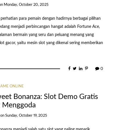
on
Monday, October 20, 2025
 perhatian para pemain dengan hadirnya berbagai pilihan
dang menjadi perbincangan hangat adalah Fortune Ace,
alaman bermain yang seru dan peluang menang yang
t gacor, yaitu mesin slot yang dikenal sering memberikan
0
AME ONLINE
eet Bonanza: Slot Demo Gratis
g Menggoda
on
Sunday, October 19, 2025
nanza menjadi salah satu slot yang paling menarik