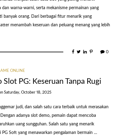
a dan warna-warni, serta mekanisme permainan yang
ati banyak orang. Dari berbagai fitur menarik yang
catter menambah keseruan dan peluang menang yang lebih
0
AME ONLINE
Slot PG: Keseruan Tanpa Rugi
on
Saturday, October 18, 2025
enggemar judi, dan salah satu cara terbaik untuk merasakan
ot. Dengan adanya slot demo, pemain dapat mencoba
aruhkan uang sungguhan. Salah satu yang menarik
ri PG Soft yang menawarkan pengalaman bermain …