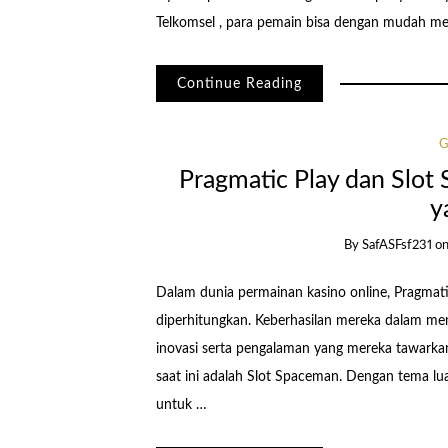
Telkomsel , para pemain bisa dengan mudah m
Continue Reading
G
Pragmatic Play dan Slot
y
By
SafASFsf231
o
Dalam dunia permainan kasino online, Pragmati
diperhitungkan. Keberhasilan mereka dalam menc
inovasi serta pengalaman yang mereka tawarka
saat ini adalah Slot Spaceman. Dengan tema l
untuk …