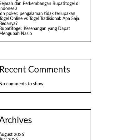
Sejarah dan Perkembangan Bupatitogel di
Indonesia
idn poker: pengalaman tidak terlupakan
Togel Online vs Togel Tradisional: Apa Saja
Bedanya?
Bupatitogel: Kesenangan yang Dapat
Mengubah Nasib
Recent Comments
No comments to show.
Archives
August 2026
July 2026