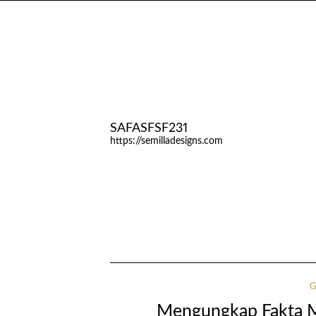
SAFASFSF231
https://semilladesigns.com
G
Mengungkap Fakta M