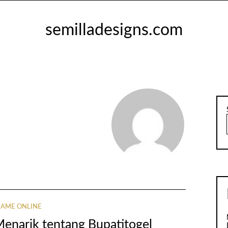
semilladesigns.com
AME ONLINE
enarik tentang Bupatitogel