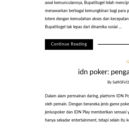
awal kemunculannya, Bupatitogel telah mencip
menawarkan berbagai kemungkinan bagi para p
lotere dengan kemudahan akses dan kecepatan 
Bupatitogel tak lepas dari dinamika sosial …
Continue Reading
G
idn poker: peng
By
SafASFsf
Dalam alam permainan daring, platform IDN Pok
oleh pemain. Dengan beraneka jenis game poker
jeniuspoker dan IDN Play memberikan sensasi ya
hanya sekadar entertainment, tetapi selain itu 