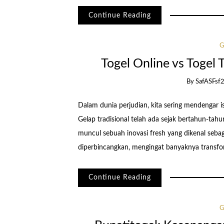
Continue Reading
G
Togel Online vs Togel 
By
SafASFsf
Dalam dunia perjudian, kita sering mendengar is
Gelap tradisional telah ada sejak bertahun-tahu
muncul sebuah inovasi fresh yang dikenal sebag
diperbincangkan, mengingat banyaknya transform
Continue Reading
G