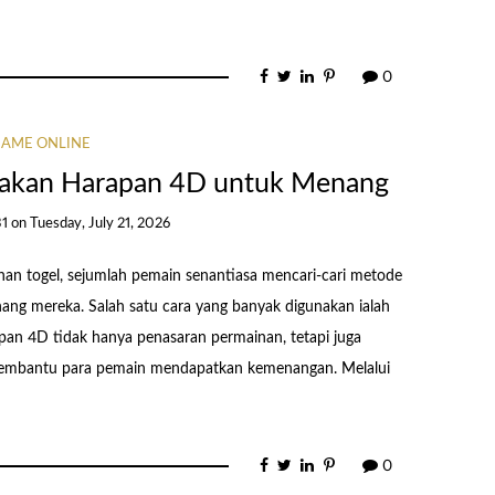
0
AME ONLINE
nakan Harapan 4D untuk Menang
31
on
Tuesday, July 21, 2026
nan togel, sejumlah pemain senantiasa mencari-cari metode
ng mereka. Salah satu cara yang banyak digunakan ialah
an 4D tidak hanya penasaran permainan, tetapi juga
membantu para pemain mendapatkan kemenangan. Melalui
0