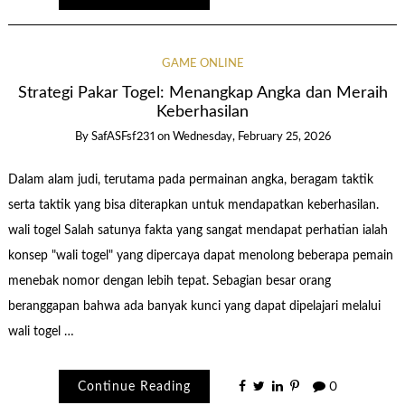
GAME ONLINE
Strategi Pakar Togel: Menangkap Angka dan Meraih
Keberhasilan
By
SafASFsf231
on
Wednesday, February 25, 2026
Dalam alam judi, terutama pada permainan angka, beragam taktik
serta taktik yang bisa diterapkan untuk mendapatkan keberhasilan.
wali togel Salah satunya fakta yang sangat mendapat perhatian ialah
konsep "wali togel" yang dipercaya dapat menolong beberapa pemain
menebak nomor dengan lebih tepat. Sebagian besar orang
beranggapan bahwa ada banyak kunci yang dapat dipelajari melalui
wali togel …
Continue Reading
0