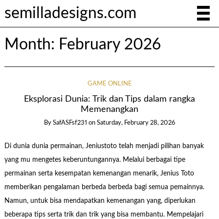
semilladesigns.com
Month:
February 2026
GAME ONLINE
Eksplorasi Dunia: Trik dan Tips dalam rangka
Memenangkan
By
SafASFsf231
on
Saturday, February 28, 2026
Di dunia dunia permainan, Jeniustoto telah menjadi pilihan banyak
yang mu mengetes keberuntungannya. Melalui berbagai tipe
permainan serta kesempatan kemenangan menarik, Jenius Toto
memberikan pengalaman berbeda berbeda bagi semua pemainnya.
Namun, untuk bisa mendapatkan kemenangan yang, diperlukan
beberapa tips serta trik dan trik yang bisa membantu. Mempelajari