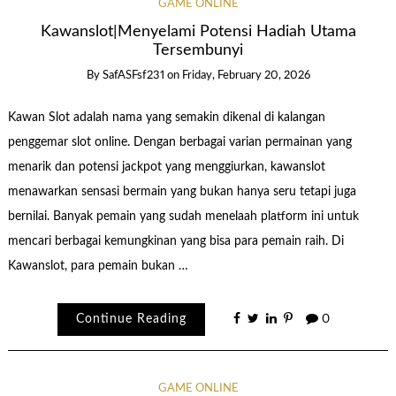
GAME ONLINE
Kawanslot|Menyelami Potensi Hadiah Utama
Tersembunyi
By
SafASFsf231
on
Friday, February 20, 2026
Kawan Slot adalah nama yang semakin dikenal di kalangan
penggemar slot online. Dengan berbagai varian permainan yang
menarik dan potensi jackpot yang menggiurkan, kawanslot
menawarkan sensasi bermain yang bukan hanya seru tetapi juga
bernilai. Banyak pemain yang sudah menelaah platform ini untuk
mencari berbagai kemungkinan yang bisa para pemain raih. Di
Kawanslot, para pemain bukan …
Continue Reading
0
GAME ONLINE