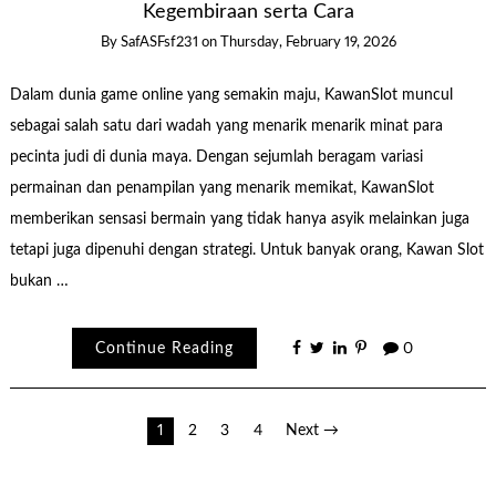
Kegembiraan serta Cara
By
SafASFsf231
on
Thursday, February 19, 2026
Dalam dunia game online yang semakin maju, KawanSlot muncul
sebagai salah satu dari wadah yang menarik menarik minat para
pecinta judi di dunia maya. Dengan sejumlah beragam variasi
permainan dan penampilan yang menarik memikat, KawanSlot
memberikan sensasi bermain yang tidak hanya asyik melainkan juga
tetapi juga dipenuhi dengan strategi. Untuk banyak orang, Kawan Slot
bukan …
Continue Reading
0
Posts
1
2
3
4
Next →
pagination