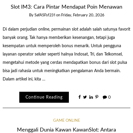
Slot IM3: Cara Pintar Mendapat Poin Menawan
By
SafASFsf231
on
Friday, February 20, 2026
Di dalam perjudian online, permainan slot adalah salah satunya favorit
banyak orang. Tak hanya memberikan kesenangan, tetapi juga
kesempatan untuk memperoleh bonus menarik. Untuk pengguna
layanan operator seluler seperti halnya Indosat, Tri, dan Telkomsel,
mengetahui metode yang cerdas mendapatkan bonus dari slot pulsa
bisa jadi rahasia untuk meningkatkan pengalaman Anda bermain.
Dalam artikel ini, kita …
Continue Reading
0
GAME ONLINE
Menggali Dunia Kawan KawanSlot: Antara