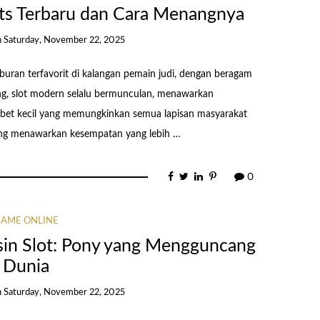
ots Terbaru dan Cara Menangnya
n
Saturday, November 22, 2025
iburan terfavorit di kalangan pemain judi, dengan beragam
rang, slot modern selalu bermunculan, menawarkan
t bet kecil yang memungkinkan semua lapisan masyarakat
yang menawarkan kesempatan yang lebih …
0
AME ONLINE
in Slot: Pony yang Mengguncang
Dunia
n
Saturday, November 22, 2025