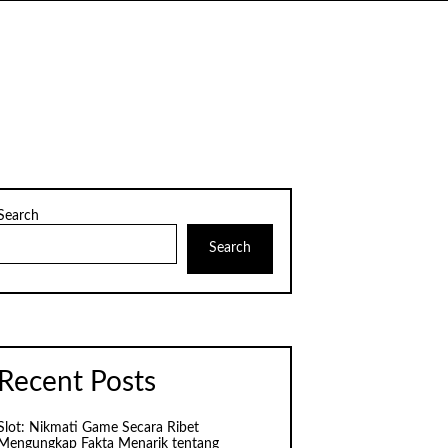
Search
Search
Recent Posts
Slot: Nikmati Game Secara Ribet
Mengungkap Fakta Menarik tentang