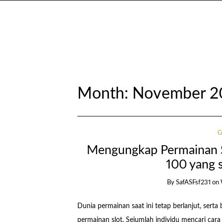
Month:
November 2
G
Mengungkap Permainan Sl
100 yang 
By
SafASFsf231
on
Dunia permainan saat ini tetap berlanjut, sert
permainan slot. Sejumlah individu mencari ca