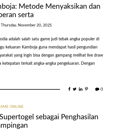
boja: Metode Menyaksikan dan
peran serta
n
Thursday, November 20, 2025
dia adalah salah satu game judi tebak angka populer di
ggu keluaran Kamboja guna mendapat hasil pengundian
arakat yang ingin bisa dengan gampang melihat live draw
a ketepatan terkait angka-angka pengeluaran. Dengan
0
AME ONLINE
Supertogel sebagai Penghasilan
ampingan