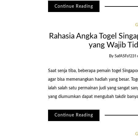
Continue Reading
G
Rahasia Angka Togel Sing
yang Wajib Ti
By
SafASFsf231
Saat senja tiba, beberapa pemain togel Singap
agar bisa memenangkan hadiah yang besar. Togel
ialah salah satu permainan judi yang sangat san
yang diumumkan dapat mengubah takdir banyak
Continue Reading
G