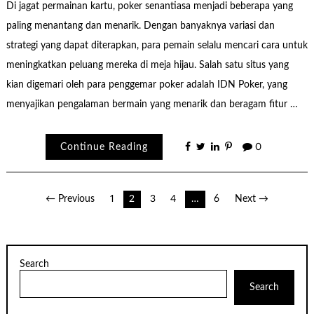
Di jagat permainan kartu, poker senantiasa menjadi beberapa yang
paling menantang dan menarik. Dengan banyaknya variasi dan
strategi yang dapat diterapkan, para pemain selalu mencari cara untuk
meningkatkan peluang mereka di meja hijau. Salah satu situs yang
kian digemari oleh para penggemar poker adalah IDN Poker, yang
menyajikan pengalaman bermain yang menarik dan beragam fitur …
Continue Reading
0
Posts
← Previous
1
2
3
4
…
6
Next →
pagination
Search
Search