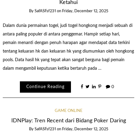
Ketahui
By
SafASFsf231
on
Friday, December 12, 2025
Dalam dunia permainan togel, judi togel hongkong menjadi sebuah di
antara paling populer di antara penggemar. Hampir setiap hari,
pemain menanti dengan penuh harapan agar mendapat data terkini
tentang keluaran hk dan keluaran hk yang diumumkan oleh hongkong
pools. Data hasil hk yang tepat akan sangat berguna bagi pemain
dalam mengambil keputusan ketika bertaruh pada …
Continue Reading
0
GAME ONLINE
IDNPlay: Tren Recent dari Bidang Poker Daring
By
SafASFsf231
on
Friday, December 12, 2025