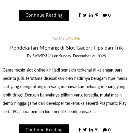
Continue Reading
0
GAME ONLINE
Pendekatan Menang di Slot Gacor: Tips dan Trik
By
SafASFsf231
on
Sunday, December 21, 2025
Game mesin slot online kini jadi semakin terkenal di kalangan para
pecinta judi, terutama disebabkan oleh hadirnya beragam tipe mesin
slot yang menguntungkan yang menawarkan peluang menang yang
lebih tinggi. Dengan banyaknya pilihan yang tersedia, mulai mesin
demo hingga game dari developer terkemuka seperti Pragmatic Play
serta PG , para pemain kini memiliki lebih banyak …
Continue Reading
0