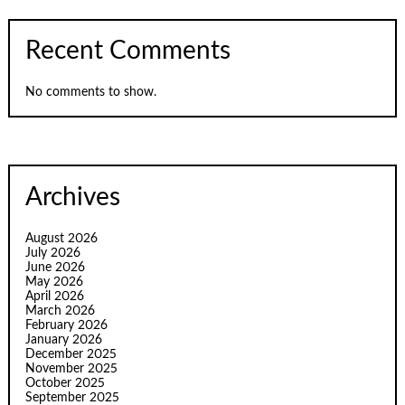
Recent Comments
No comments to show.
Archives
August 2026
July 2026
June 2026
May 2026
April 2026
March 2026
February 2026
January 2026
December 2025
November 2025
October 2025
September 2025