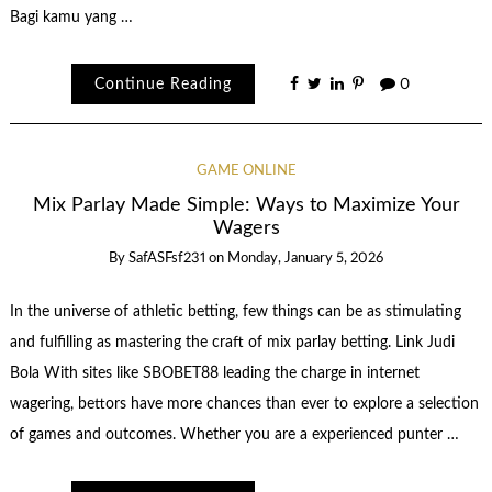
Bagi kamu yang …
Continue Reading
0
GAME ONLINE
Mix Parlay Made Simple: Ways to Maximize Your
Wagers
By
SafASFsf231
on
Monday, January 5, 2026
In the universe of athletic betting, few things can be as stimulating
and fulfilling as mastering the craft of mix parlay betting. Link Judi
Bola With sites like SBOBET88 leading the charge in internet
wagering, bettors have more chances than ever to explore a selection
of games and outcomes. Whether you are a experienced punter …