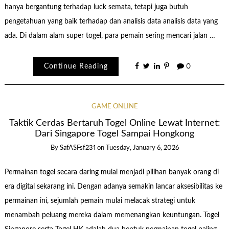
hanya bergantung terhadap luck semata, tetapi juga butuh
pengetahuan yang baik terhadap dan analisis data analisis data yang
ada. Di dalam alam super togel, para pemain sering mencari jalan …
Continue Reading
0
GAME ONLINE
Taktik Cerdas Bertaruh Togel Online Lewat Internet:
Dari Singapore Togel Sampai Hongkong
By
SafASFsf231
on
Tuesday, January 6, 2026
Permainan togel secara daring mulai menjadi pilihan banyak orang di
era digital sekarang ini. Dengan adanya semakin lancar aksesibilitas ke
permainan ini, sejumlah pemain mulai melacak strategi untuk
menambah peluang mereka dalam memenangkan keuntungan. Togel