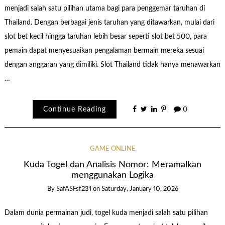
menjadi salah satu pilihan utama bagi para penggemar taruhan di
Thailand. Dengan berbagai jenis taruhan yang ditawarkan, mulai dari
slot bet kecil hingga taruhan lebih besar seperti slot bet 500, para
pemain dapat menyesuaikan pengalaman bermain mereka sesuai
dengan anggaran yang dimiliki. Slot Thailand tidak hanya menawarkan
…
Continue Reading
0
GAME ONLINE
Kuda Togel dan Analisis Nomor: Meramalkan
menggunakan Logika
By
SafASFsf231
on
Saturday, January 10, 2026
Dalam dunia permainan judi, togel kuda menjadi salah satu pilihan