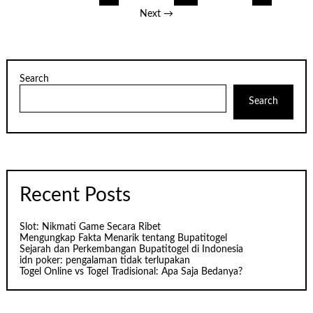
Next →
pagination
Search
Search
Recent Posts
Slot: Nikmati Game Secara Ribet
Mengungkap Fakta Menarik tentang Bupatitogel
Sejarah dan Perkembangan Bupatitogel di Indonesia
idn poker: pengalaman tidak terlupakan
Togel Online vs Togel Tradisional: Apa Saja Bedanya?