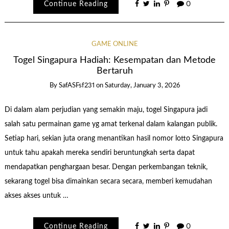
Continue Reading
0
GAME ONLINE
Togel Singapura Hadiah: Kesempatan dan Metode
Bertaruh
By
SafASFsf231
on
Saturday, January 3, 2026
Di dalam alam perjudian yang semakin maju, togel Singapura jadi
salah satu permainan game yg amat terkenal dalam kalangan publik.
Setiap hari, sekian juta orang menantikan hasil nomor lotto Singapura
untuk tahu apakah mereka sendiri beruntungkah serta dapat
mendapatkan penghargaan besar. Dengan perkembangan teknik,
sekarang togel bisa dimainkan secara secara, memberi kemudahan
akses akses untuk …
Continue Reading
0