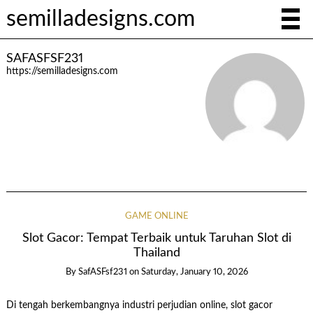
semilladesigns.com
SAFASFSF231
https://semilladesigns.com
GAME ONLINE
Slot Gacor: Tempat Terbaik untuk Taruhan Slot di
Thailand
By
SafASFsf231
on
Saturday, January 10, 2026
Di tengah berkembangnya industri perjudian online, slot gacor