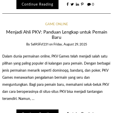
Continue Reading
0
GAME ONLINE
Menjadi Ahli PKV: Panduan Lengkap untuk Pemain
Baru
By
SafASFsf231
on
Friday, August 29, 2025
Dalam dunia permainan online, PKV Games telah menjadi salah satu
pilihan yang paling populer di kalangan para pemain. Dengan berbagai
jenis permainan menarik seperti dominoqq, bandarq, dan poker, PKV
Games menawarkan pengalaman bermain yang seru dan
menguntungkan. Bagi para pemain baru, memahami seluk-beluk PKV
dan cara beroperasinya di situs-situs PKV bisa menjadi tantangan
tersendiri. Namun, …