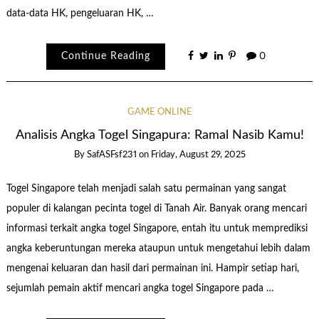
data-data HK, pengeluaran HK, …
Continue Reading
0
GAME ONLINE
Analisis Angka Togel Singapura: Ramal Nasib Kamu!
By
SafASFsf231
on
Friday, August 29, 2025
Togel Singapore telah menjadi salah satu permainan yang sangat
populer di kalangan pecinta togel di Tanah Air. Banyak orang mencari
informasi terkait angka togel Singapore, entah itu untuk memprediksi
angka keberuntungan mereka ataupun untuk mengetahui lebih dalam
mengenai keluaran dan hasil dari permainan ini. Hampir setiap hari,
sejumlah pemain aktif mencari angka togel Singapore pada …