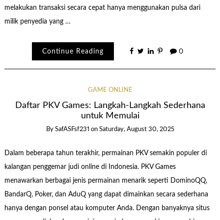
melakukan transaksi secara cepat hanya menggunakan pulsa dari
milik penyedia yang …
Continue Reading
0
GAME ONLINE
Daftar PKV Games: Langkah-Langkah Sederhana
untuk Memulai
By
SafASFsf231
on
Saturday, August 30, 2025
Dalam beberapa tahun terakhir, permainan PKV semakin populer di
kalangan penggemar judi online di Indonesia. PKV Games
menawarkan berbagai jenis permainan menarik seperti DominoQQ,
BandarQ, Poker, dan AduQ yang dapat dimainkan secara sederhana
hanya dengan ponsel atau komputer Anda. Dengan banyaknya situs