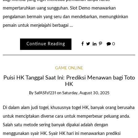
mempertaruhkan uang sungguhan. Slot Demo menawarkan
pengalaman bermain yang seru dan mendebarkan, memungkinkan
pemain untuk menjelajahi berbagai …
Continue Reading
0
GAME ONLINE
Puisi HK Tanggal Saat Ini: Prediksi Menawan bagi Toto
HK
By
SafASFsf231
on
Saturday, August 30, 2025
Di dalam alam judi togel, khususnya togel HK, banyak orang berusaha
untuk menciptakan diverse cara untuk memperbesar peluang anda.
Salah satu metode sering banyak dipakai adalah dengan
menggunakan syair HK. Syair HK hari ini menawarkan prediksi