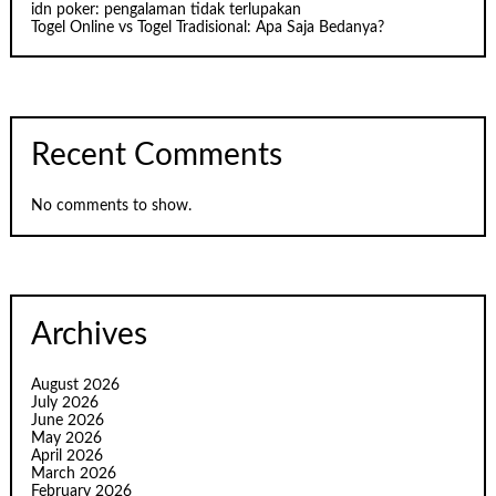
idn poker: pengalaman tidak terlupakan
Togel Online vs Togel Tradisional: Apa Saja Bedanya?
Recent Comments
No comments to show.
Archives
August 2026
July 2026
June 2026
May 2026
April 2026
March 2026
February 2026