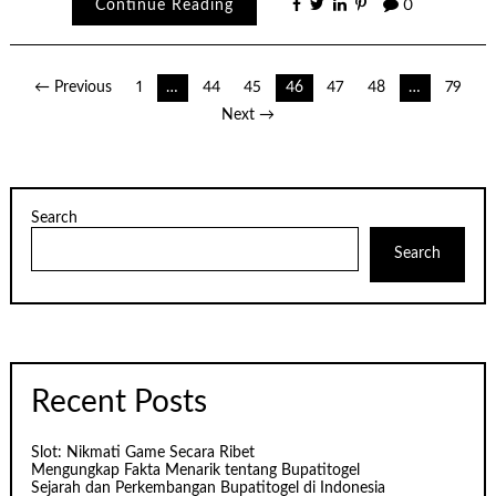
Continue Reading
0
Posts
← Previous
1
…
44
45
46
47
48
…
79
Next →
pagination
Search
Search
Recent Posts
Slot: Nikmati Game Secara Ribet
Mengungkap Fakta Menarik tentang Bupatitogel
Sejarah dan Perkembangan Bupatitogel di Indonesia