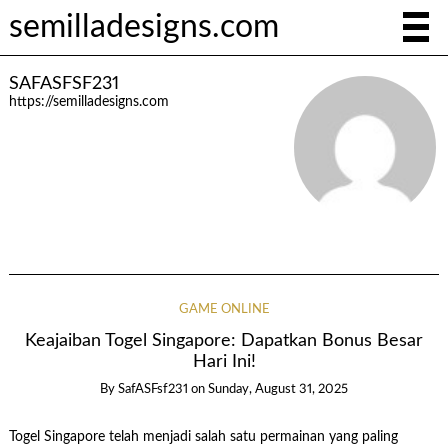
semilladesigns.com
SAFASFSF231
https://semilladesigns.com
GAME ONLINE
Keajaiban Togel Singapore: Dapatkan Bonus Besar
Hari Ini!
By
SafASFsf231
on
Sunday, August 31, 2025
Togel Singapore telah menjadi salah satu permainan yang paling