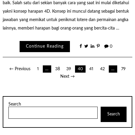
baik. Salah satu dari sekian banyak cara yang saat ini mulai diketahui
yakni konsep harapan 4D. Konsep ini muncul datang sebagai bentuk
jawaban yang memikat untuk penikmat lotere dan permainan angka
lainnya, memberi harapan bagi orang-orang yang bercita-cita …
Continue Reading
0
Posts
← Previous
1
…
38
39
40
41
42
…
79
Next →
pagination
Search
Search