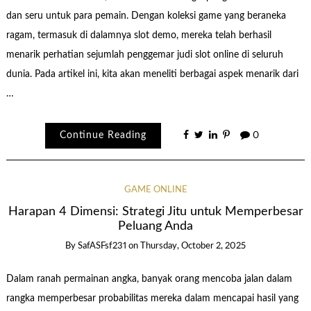
dan seru untuk para pemain. Dengan koleksi game yang beraneka
ragam, termasuk di dalamnya slot demo, mereka telah berhasil
menarik perhatian sejumlah penggemar judi slot online di seluruh
dunia. Pada artikel ini, kita akan meneliti berbagai aspek menarik dari
…
Continue Reading
0
GAME ONLINE
Harapan 4 Dimensi: Strategi Jitu untuk Memperbesar
Peluang Anda
By
SafASFsf231
on
Thursday, October 2, 2025
Dalam ranah permainan angka, banyak orang mencoba jalan dalam
rangka memperbesar probabilitas mereka dalam mencapai hasil yang