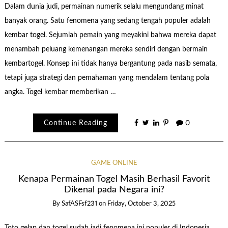
Dalam dunia judi, permainan numerik selalu mengundang minat
banyak orang. Satu fenomena yang sedang tengah populer adalah
kembar togel. Sejumlah pemain yang meyakini bahwa mereka dapat
menambah peluang kemenangan mereka sendiri dengan bermain
kembartogel. Konsep ini tidak hanya bergantung pada nasib semata,
tetapi juga strategi dan pemahaman yang mendalam tentang pola
angka. Togel kembar memberikan …
Continue Reading
0
GAME ONLINE
Kenapa Permainan Togel Masih Berhasil Favorit
Dikenal pada Negara ini?
By
SafASFsf231
on
Friday, October 3, 2025