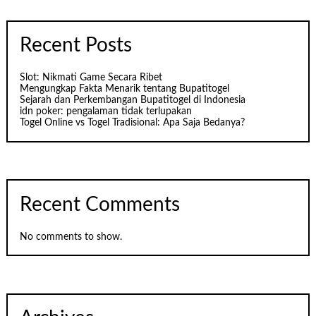
Recent Posts
Slot: Nikmati Game Secara Ribet
Mengungkap Fakta Menarik tentang Bupatitogel
Sejarah dan Perkembangan Bupatitogel di Indonesia
idn poker: pengalaman tidak terlupakan
Togel Online vs Togel Tradisional: Apa Saja Bedanya?
Recent Comments
No comments to show.