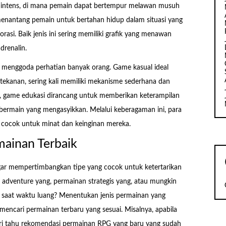
 intens, di mana pemain dapat bertempur melawan musuh
al menantang pemain untuk bertahan hidup dalam situasi yang
orasi. Baik jenis ini sering memiliki grafik yang menawan
renalin.
ga menggoda perhatian banyak orang. Game kasual ideal
tekanan, sering kali memiliki mekanisme sederhana dan
in, game edukasi dirancang untuk memberikan keterampilan
bermain yang mengasyikkan. Melalui keberagaman ini, para
cocok untuk minat dan keinginan mereka.
ainan Terbaik
 agar mempertimbangkan tipe yang cocok untuk ketertarikan
dventure yang, permainan strategis yang, atau mungkin
a saat waktu luang? Menentukan jenis permainan yang
cari permainan terbaru yang sesuai. Misalnya, apabila
 tahu rekomendasi permainan RPG yang baru yang sudah