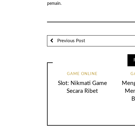
pemain.
Previous Post
GAME ONLINE
G
Slot: Nikmati Game
Meng
Secara Ribet
Men
B