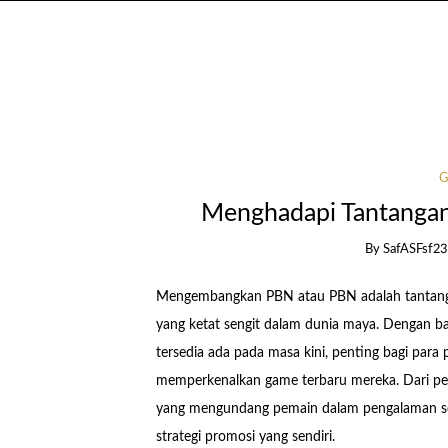
G
Menghadapi Tantanga
By
SafASFsf23
Mengembangkan PBN atau PBN adalah tantanga
yang ketat sengit dalam dunia maya. Dengan b
tersedia ada pada masa kini, penting bagi para
memperkenalkan game terbaru mereka. Dari per
yang mengundang pemain dalam pengalaman seru
strategi promosi yang sendiri.