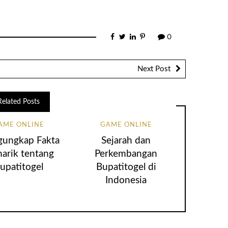
0
Next Post
Related Posts
AME ONLINE
GAME ONLINE
ungkap Fakta
Sejarah dan
arik tentang
Perkembangan
upatitogel
Bupatitogel di
Indonesia