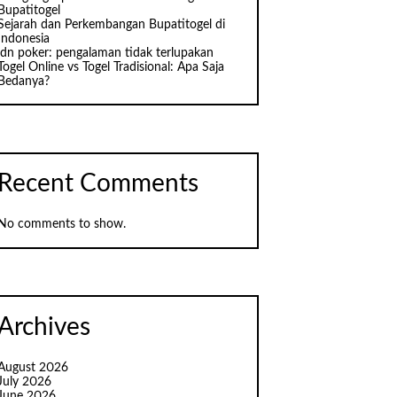
Bupatitogel
Sejarah dan Perkembangan Bupatitogel di
Indonesia
idn poker: pengalaman tidak terlupakan
Togel Online vs Togel Tradisional: Apa Saja
Bedanya?
Recent Comments
No comments to show.
Archives
August 2026
July 2026
June 2026