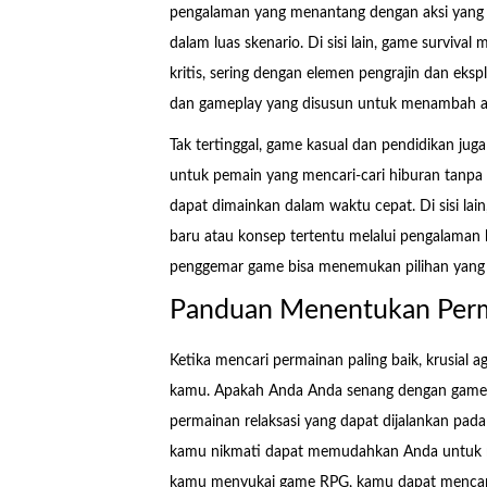
pengalaman yang menantang dengan aksi yang
dalam luas skenario. Di sisi lain, game surviv
kritis, sering dengan elemen pengrajin dan ekspl
dan gameplay yang disusun untuk menambah ad
Tak tertinggal, game kasual dan pendidikan ju
untuk pemain yang mencari-cari hiburan tanpa 
dapat dimainkan dalam waktu cepat. Di sisi la
baru atau konsep tertentu melalui pengalaman 
penggemar game bisa menemukan pilihan yang 
Panduan Menentukan Perm
Ketika mencari permainan paling baik, krusial
kamu. Apakah Anda Anda senang dengan game a
permainan relaksasi yang dapat dijalankan pad
kamu nikmati dapat memudahkan Anda untuk men
kamu menyukai game RPG, kamu dapat mencari