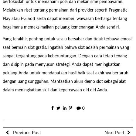
berfokuslah untuk memahami pola dan mekanisme pembayaran.
Melakukan riset tentang permainan dari provider seperti Pragmatic
Play atau PG Soft serta dapat memberi wawasan berharga tentang
bagaimana memaksimalkan peluang kemenangan Anda sendiri.
Yang terakhir, penting untuk selalu bersabar dan tidak terbawa emosi
saat bermain slot gratis. Ingatlah bahwa slot adalah permainan yang
sangat tergantung pada keberuntungan. Dengan cara tetap tenang
dan disiplin pada menyusun strategi, Anda dapat meningkatkan
peluang Anda untuk mendapatkan hasil baik saat akhirnya bertaruh
dengan uang sungguhan. Manfaatkan akun demo slot sebagai alat
dalam meningkatkan skill dan kepercayaan diri diri Anda.
0
Previous Post
Next Post