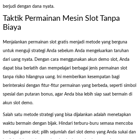
berjudi dengan dana nyata.
Taktik Permainan Mesin Slot Tanpa
Biaya
Menjalankan permainan slot gratis menjadi metode yang berguna
untuk menguji strategi Anda sebelum Anda mengeluarkan taruhan
dari uang nyata. Dengan cara menggunakan akun demo slot, Anda
dapat bisa berlatih dan mempelajari berbagai jenis permainan slot
tanpa risiko hilangnya uang. Ini memberikan kesempatan bagi
berinteraksi dengan fitur-fitur permainan yang berbeda, seperti simbol
spesial dan putaran bonus, agar Anda bisa lebih siap saat bermain di
akun slot demo.
Salah satu metode strategi yang bisa dijalankan adalah menetapkan
waktu bermain dengan bijak. Hindari terburu-buru semasa mencoba
berbagai game slot; pilih sejumlah dari slot demo yang Anda sukai dan