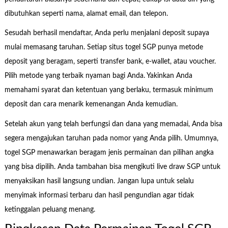
dibutuhkan seperti nama, alamat email, dan telepon.
Sesudah berhasil mendaftar, Anda perlu menjalani deposit supaya
mulai memasang taruhan. Setiap situs togel SGP punya metode
deposit yang beragam, seperti transfer bank, e-wallet, atau voucher.
Pilih metode yang terbaik nyaman bagi Anda. Yakinkan Anda
memahami syarat dan ketentuan yang berlaku, termasuk minimum
deposit dan cara menarik kemenangan Anda kemudian.
Setelah akun yang telah berfungsi dan dana yang memadai, Anda bisa
segera mengajukan taruhan pada nomor yang Anda pilih. Umumnya,
togel SGP menawarkan beragam jenis permainan dan pilihan angka
yang bisa dipilih. Anda tambahan bisa mengikuti live draw SGP untuk
menyaksikan hasil langsung undian. Jangan lupa untuk selalu
menyimak informasi terbaru dan hasil pengundian agar tidak
ketinggalan peluang menang.