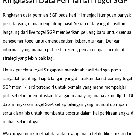
Ringkasan Data Permainan Togel SGP
Ringkasan data permian SGP pada hari ini menjadi tumpuan banyak
peserta yang mana menghitung hasil. Setiap data yang dihasilkan
langsung dari live togel SGP memberikan peluang baru untuk semua
penggemar togel untuk mendapatkan keberuntungan. Dengan
informasi yang mana tepat serta recent, pemain dapat membuat
strategi yang lebih baik lagi.
Untuk pencinta togel Singapore, menyimak hasil dari sgp pools
sangatlah penting. Tiap bilangan yang dihasilkan dari streaming togel
SGP memiliki arti tersendiri untuk pemain yang mana mempelajari
pola sebelum memutuskan bilangan mana yang mana akan dipilih. Di
dalam ringkasan togel SGP, setiap bilangan yang muncul disimpan
serta dianalisis untuk membantu peserta dalam hal perkiraan angka di
undian selanjutnya.
Waktunya untuk melihat data-data yang mana telah dikeluarkan dan