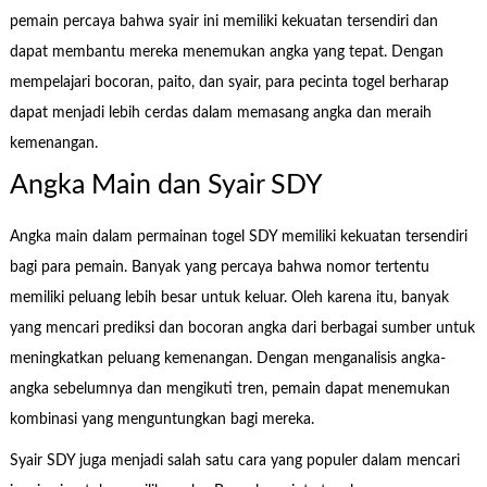
pemain percaya bahwa syair ini memiliki kekuatan tersendiri dan
dapat membantu mereka menemukan angka yang tepat. Dengan
mempelajari bocoran, paito, dan syair, para pecinta togel berharap
dapat menjadi lebih cerdas dalam memasang angka dan meraih
kemenangan.
Angka Main dan Syair SDY
Angka main dalam permainan togel SDY memiliki kekuatan tersendiri
bagi para pemain. Banyak yang percaya bahwa nomor tertentu
memiliki peluang lebih besar untuk keluar. Oleh karena itu, banyak
yang mencari prediksi dan bocoran angka dari berbagai sumber untuk
meningkatkan peluang kemenangan. Dengan menganalisis angka-
angka sebelumnya dan mengikuti tren, pemain dapat menemukan
kombinasi yang menguntungkan bagi mereka.
Syair SDY juga menjadi salah satu cara yang populer dalam mencari