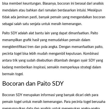
bisa memberi keuntungan. Biasanya, bocoran ini berasal dari analisis
mendalam atau bahkan dari ramalan berdasarkan intuisi. Meskipun
tidak ada jaminan pasti, banyak pemain yang mengandalkan bocoran
sebagai salah satu senjata untuk meraih kemenangan.
Paito SDY adalah alat bantu lain yang dapat dimanfaatkan. Paito
menampilkan grafik hasil yang memudahkan pemain dalam
mengidentifikasi tren dan pola angka. Dengan memanfaatkan paito,
pecinta togel bisa lebih mudah mengambil keputusan. Kombinasi
antara trik yang sudah disebutkan ditambah dengan syair SDY yang
kadang memberikan inspirasi, semakin memperkaya strategi dalam
bermain togel.
Bocoran dan Paito SDY
Bocoran SDY merupakan informasi yang banyak dicari oleh para
pemain togel untuk meraih kemenangan. Para pecinta togel berusaha
mengumpulkan data dan analisis untuk menemukan angka-angka