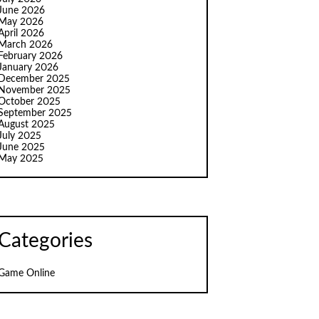
June 2026
May 2026
April 2026
March 2026
February 2026
January 2026
December 2025
November 2025
October 2025
September 2025
August 2025
July 2025
June 2025
May 2025
Categories
Game Online