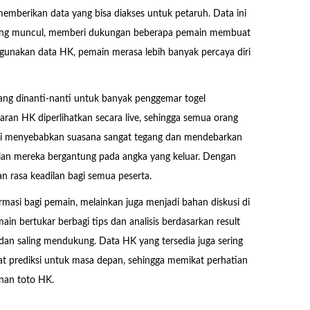
mberikan data yang bisa diakses untuk petaruh. Data ini
yang muncul, memberi dukungan beberapa pemain membuat
gunakan data HK, pemain merasa lebih banyak percaya diri
ang dinanti-nanti untuk banyak penggemar togel
aran HK diperlihatkan secara live, sehingga semua orang
 Ini menyebabkan suasana sangat tegang dan mendebarkan
pian mereka bergantung pada angka yang keluar. Dengan
an rasa keadilan bagi semua peserta.
ormasi bagi pemain, melainkan juga menjadi bahan diskusi di
n bertukar berbagi tips dan analisis berdasarkan result
dan saling mendukung. Data HK yang tersedia juga sering
t prediksi untuk masa depan, sehingga memikat perhatian
inan toto HK.