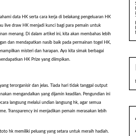
ahami data HK serta cara kerja di belakang pengeluaran HK
tau live draw HK menjadi kunci bagi para pemain untuk
an menang. Di dalam artikel ini, kita akan membahas lebih
an dan mendapatkan nasib baik pada permainan togel HK,
enampilkan misteri dan harapan. Ayo kita simak berbagai
endapatkan HK Prize yang diimpikan.
ang terorganisir dan jelas. Tiada hari tidak tanggal output
nakan mengandalkan yang dijamin keadilan. Pengundian ini
secara langsung melalui undian langsung hk, agar semua
time. Transparency ini menjadikan pemain merasakan lebih
toto hk memiliki peluang yang setara untuk meraih hadiah.