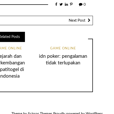
0
Next Post
Related Posts
AME ONLINE
GAME ONLINE
ejarah dan
idn poker: pengalaman
rkembangan
tidak terlupakan
patitogel di
Indonesia