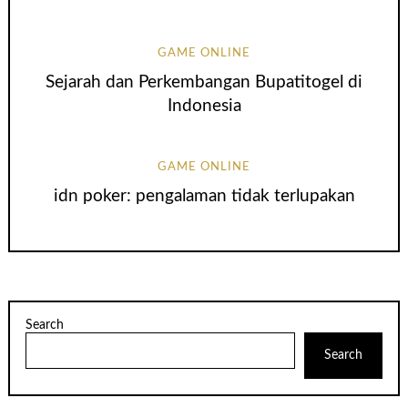
GAME ONLINE
Sejarah dan Perkembangan Bupatitogel di
Indonesia
GAME ONLINE
idn poker: pengalaman tidak terlupakan
Search
Search