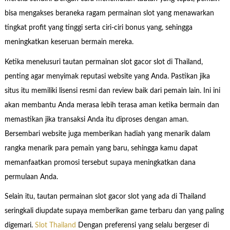
bisa mengakses beraneka ragam permainan slot yang menawarkan
tingkat profit yang tinggi serta ciri-ciri bonus yang, sehingga
meningkatkan keseruan bermain mereka.
Ketika menelusuri tautan permainan slot gacor slot di Thailand,
penting agar menyimak reputasi website yang Anda. Pastikan jika
situs itu memiliki lisensi resmi dan review baik dari pemain lain. Ini ini
akan membantu Anda merasa lebih terasa aman ketika bermain dan
memastikan jika transaksi Anda itu diproses dengan aman.
Bersembari website juga memberikan hadiah yang menarik dalam
rangka menarik para pemain yang baru, sehingga kamu dapat
memanfaatkan promosi tersebut supaya meningkatkan dana
permulaan Anda.
Selain itu, tautan permainan slot gacor slot yang ada di Thailand
seringkali diupdate supaya memberikan game terbaru dan yang paling
digemari.
Slot Thailand
Dengan preferensi yang selalu bergeser di