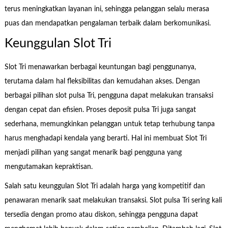
terus meningkatkan layanan ini, sehingga pelanggan selalu merasa
puas dan mendapatkan pengalaman terbaik dalam berkomunikasi.
Keunggulan Slot Tri
Slot Tri menawarkan berbagai keuntungan bagi penggunanya,
terutama dalam hal fleksibilitas dan kemudahan akses. Dengan
berbagai pilihan slot pulsa Tri, pengguna dapat melakukan transaksi
dengan cepat dan efisien. Proses deposit pulsa Tri juga sangat
sederhana, memungkinkan pelanggan untuk tetap terhubung tanpa
harus menghadapi kendala yang berarti. Hal ini membuat Slot Tri
menjadi pilihan yang sangat menarik bagi pengguna yang
mengutamakan kepraktisan.
Salah satu keunggulan Slot Tri adalah harga yang kompetitif dan
penawaran menarik saat melakukan transaksi. Slot pulsa Tri sering kali
tersedia dengan promo atau diskon, sehingga pengguna dapat