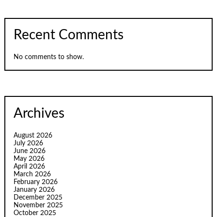
Recent Comments
No comments to show.
Archives
August 2026
July 2026
June 2026
May 2026
April 2026
March 2026
February 2026
January 2026
December 2025
November 2025
October 2025