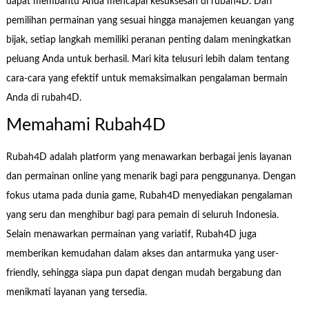
dapat membantu Anda mencapai kesuksesan di rubah4D. Dari
pemilihan permainan yang sesuai hingga manajemen keuangan yang
bijak, setiap langkah memiliki peranan penting dalam meningkatkan
peluang Anda untuk berhasil. Mari kita telusuri lebih dalam tentang
cara-cara yang efektif untuk memaksimalkan pengalaman bermain
Anda di rubah4D.
Memahami Rubah4D
Rubah4D adalah platform yang menawarkan berbagai jenis layanan
dan permainan online yang menarik bagi para penggunanya. Dengan
fokus utama pada dunia game, Rubah4D menyediakan pengalaman
yang seru dan menghibur bagi para pemain di seluruh Indonesia.
Selain menawarkan permainan yang variatif, Rubah4D juga
memberikan kemudahan dalam akses dan antarmuka yang user-
friendly, sehingga siapa pun dapat dengan mudah bergabung dan
menikmati layanan yang tersedia.