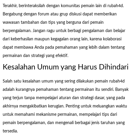
Terakhir, berinteraksilah dengan komunitas pemain lain di rubah4d.
Bergabung dengan forum atau grup diskusi dapat memberikan
wawasan tambahan dan tips yang berguna dari pemain
berpengalaman. Jangan ragu untuk berbagi pengalaman dan belajar
dari keberhasilan maupun kegagalan orang lain, karena kolaborasi
dapat membawa Anda pada pemahaman yang lebih dalam tentang
permainan dan strategi yang efektif.
Kesalahan Umum yang Harus Dihindari
Salah satu kesalahan umum yang sering dilakukan pemain rubah4d
adalah kurangnya pemahaman tentang permainan itu sendiri. Banyak
yang terjun tanpa mempelajari aturan dan strategi dasar, yang pada
akhirnya mengakibatkan kerugian. Penting untuk meluangkan waktu
untuk memahami mekanisme permainan, mempelajari tips dari
pemain berpengalaman, dan mengenali berbagai jenis taruhan yang
tersedia.