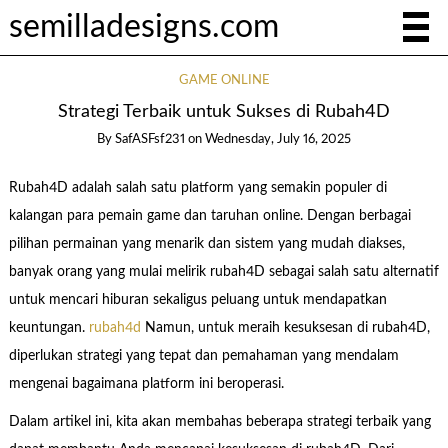
semilladesigns.com
GAME ONLINE
Strategi Terbaik untuk Sukses di Rubah4D
By
SafASFsf231
on
Wednesday, July 16, 2025
Rubah4D adalah salah satu platform yang semakin populer di
kalangan para pemain game dan taruhan online. Dengan berbagai
pilihan permainan yang menarik dan sistem yang mudah diakses,
banyak orang yang mulai melirik rubah4D sebagai salah satu alternatif
untuk mencari hiburan sekaligus peluang untuk mendapatkan
keuntungan.
rubah4d
Namun, untuk meraih kesuksesan di rubah4D,
diperlukan strategi yang tepat dan pemahaman yang mendalam
mengenai bagaimana platform ini beroperasi.
Dalam artikel ini, kita akan membahas beberapa strategi terbaik yang