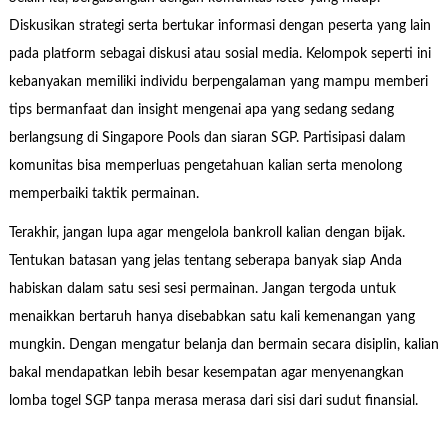
Diskusikan strategi serta bertukar informasi dengan peserta yang lain
pada platform sebagai diskusi atau sosial media. Kelompok seperti ini
kebanyakan memiliki individu berpengalaman yang mampu memberi
tips bermanfaat dan insight mengenai apa yang sedang sedang
berlangsung di Singapore Pools dan siaran SGP. Partisipasi dalam
komunitas bisa memperluas pengetahuan kalian serta menolong
memperbaiki taktik permainan.
Terakhir, jangan lupa agar mengelola bankroll kalian dengan bijak.
Tentukan batasan yang jelas tentang seberapa banyak siap Anda
habiskan dalam satu sesi sesi permainan. Jangan tergoda untuk
menaikkan bertaruh hanya disebabkan satu kali kemenangan yang
mungkin. Dengan mengatur belanja dan bermain secara disiplin, kalian
bakal mendapatkan lebih besar kesempatan agar menyenangkan
lomba togel SGP tanpa merasa merasa dari sisi dari sudut finansial.