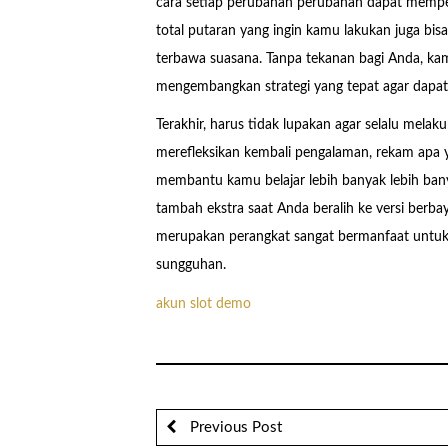
cara setiap perubahan perubahan dapat mempe
total putaran yang ingin kamu lakukan juga bi
terbawa suasana. Tanpa tekanan bagi Anda, ka
mengembangkan strategi yang tepat agar dapat
Terakhir, harus tidak lupakan agar selalu melak
merefleksikan kembali pengalaman, rekam apa ya
membantu kamu belajar lebih banyak lebih bany
tambah ekstra saat Anda beralih ke versi berba
merupakan perangkat sangat bermanfaat untuk
sungguhan.
akun slot demo
Previous Post