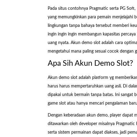
Pada situs contohnya Pragmatic serta PG Soft, 
yang memungkinkan para pemain menjelajahi ber
lingkungan tanpa bahaya tersebut memberi ke
ingin ingin ingin membangun kapasitas percay
uang nyata. Akun demo slot adalah cara optimal
mengetahui mana paling sesuai cocok dengan 
Apa Sih Akun Demo Slot?
Akun demo slot adalah platform yg memberika
harus harus mempertaruhkan uang asli. Di dalam
dipakai untuk bermain tanpa batas. Ini sanga
game slot atau hanya mencari pengalaman baru
Dengan keberadaan akun demo, player dapat 
ditawarkan oleh developer misalnya Pragmatic P
serta sistem permainan dapat diakses, jadi pem