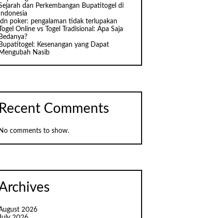
Sejarah dan Perkembangan Bupatitogel di
Indonesia
idn poker: pengalaman tidak terlupakan
Togel Online vs Togel Tradisional: Apa Saja
Bedanya?
Bupatitogel: Kesenangan yang Dapat
Mengubah Nasib
Recent Comments
No comments to show.
Archives
August 2026
July 2026