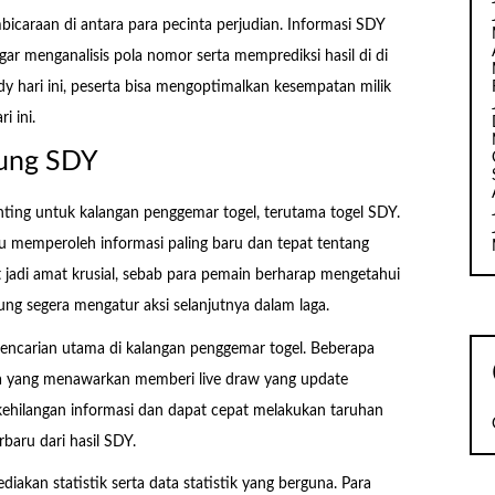
icaraan di antara para pecinta perjudian. Informasi SDY
 menganalisis pola nomor serta memprediksi hasil di di
 hari ini, peserta bisa mengoptimalkan kesempatan milik
i ini.
sung SDY
nting untuk kalangan penggemar togel, terutama togel SDY.
 memperoleh informasi paling baru dan tepat tentang
ut jadi amat krusial, sebab para pemain berharap mengetahui
ng segera mengatur aksi selanjutnya dalam laga.
pencarian utama di kalangan penggemar togel. Beberapa
a yang menawarkan memberi live draw yang update
kehilangan informasi dan dapat cepat melakukan taruhan
baru dari hasil SDY.
iakan statistik serta data statistik yang berguna. Para