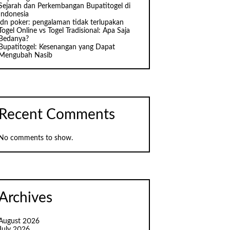
Sejarah dan Perkembangan Bupatitogel di
Indonesia
idn poker: pengalaman tidak terlupakan
Togel Online vs Togel Tradisional: Apa Saja
Bedanya?
Bupatitogel: Kesenangan yang Dapat
Mengubah Nasib
Recent Comments
No comments to show.
Archives
August 2026
July 2026