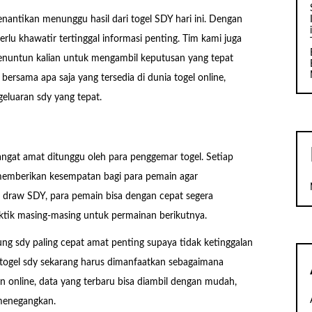
nantikan menunggu hasil dari togel SDY hari ini. Dengan
erlu khawatir tertinggal informasi penting. Tim kami juga
nuntun kalian untuk mengambil keputusan yang tepat
i bersama apa saja yang tersedia di dunia togel online,
geluaran sdy yang tepat.
ngat amat ditunggu oleh para penggemar togel. Setiap
memberikan kesempatan bagi para pemain agar
ve draw SDY, para pemain bisa dengan cepat segera
aktik masing-masing untuk permainan berikutnya.
ung sdy paling cepat amat penting supaya tidak ketinggalan
 togel sdy sekarang harus dimanfaatkan sebagaimana
 online, data yang terbaru bisa diambil dengan mudah,
 menegangkan.