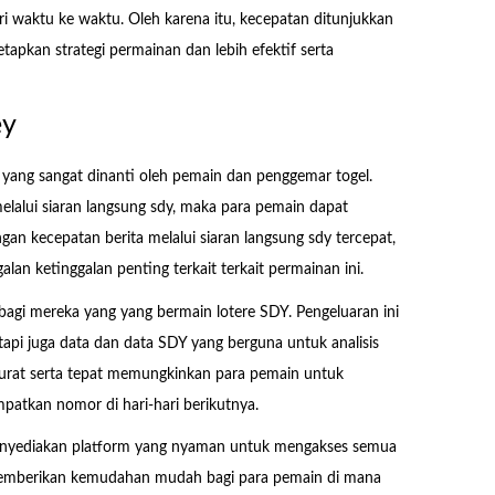
i waktu ke waktu. Oleh karena itu, kecepatan ditunjukkan
pkan strategi permainan dan lebih efektif serta
ey
i yang sangat dinanti oleh pemain dan penggemar togel.
elalui siaran langsung sdy, maka para pemain dapat
an kecepatan berita melalui siaran langsung sdy tercepat,
n ketinggalan penting terkait terkait permainan ini.
 bagi mereka yang yang bermain lotere SDY. Pengeluaran ini
api juga data dan data SDY yang berguna untuk analisis
kurat serta tepat memungkinkan para pemain untuk
patkan nomor di hari-hari berikutnya.
y menyediakan platform yang nyaman untuk mengakses semua
, memberikan kemudahan mudah bagi para pemain di mana