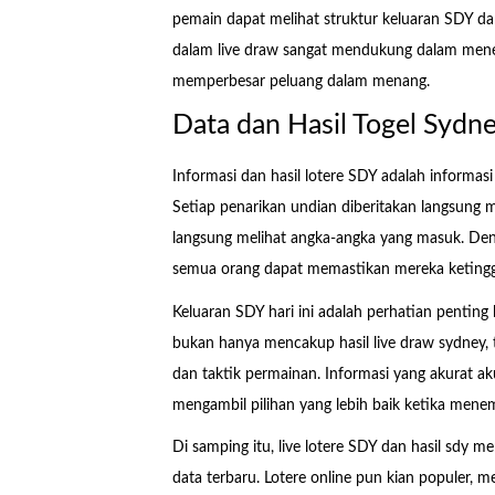
pemain dapat melihat struktur keluaran SDY dar
dalam live draw sangat mendukung dalam meneta
memperbesar peluang dalam menang.
Data dan Hasil Togel Sydn
Informasi dan hasil lotere SDY adalah informas
Setiap penarikan undian diberitakan langsung m
langsung melihat angka-angka yang masuk. Deng
semua orang dapat memastikan mereka ketinggala
Keluaran SDY hari ini adalah perhatian penting
bukan hanya mencakup hasil live draw sydney, t
dan taktik permainan. Informasi yang akurat a
mengambil pilihan yang lebih baik ketika menem
Di samping itu, live lotere SDY dan hasil sd
data terbaru. Lotere online pun kian populer