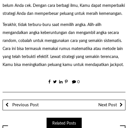
belum Anda cek. Dengan cara berbagi ilmu, Kamu dapat memperbaiki
strategi Anda dan memperbesar peluang untuk meraih kemenangan.
Terakhir, tidak terburu-buru saat memilih angka. Alih-alih
mengandalkan angka keberuntungan dan mengambil angka secara
random, cobalah untuk menggunakan cara yang semakin sistematis.
Cara ini bisa termasuk memakai rumus matematika atau metode lain
yang telah terbukti efektif. Lewat strategi yang semakin terencana,
Kamu bisa meningkatkan peluang kamu untuk mendapatkan jackpot.
0
Previous Post
Next Post
Related Posts