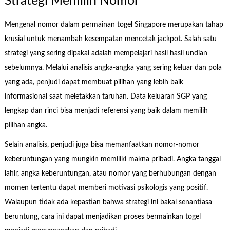
Strategi Memilih Nomor
Mengenal nomor dalam permainan togel Singapore merupakan tahap
krusial untuk menambah kesempatan mencetak jackpot. Salah satu
strategi yang sering dipakai adalah mempelajari hasil hasil undian
sebelumnya. Melalui analisis angka-angka yang sering keluar dan pola
yang ada, penjudi dapat membuat pilihan yang lebih baik
informasional saat meletakkan taruhan. Data keluaran SGP yang
lengkap dan rinci bisa menjadi referensi yang baik dalam memilih
pilihan angka.
Selain analisis, penjudi juga bisa memanfaatkan nomor-nomor
keberuntungan yang mungkin memiliki makna pribadi. Angka tanggal
lahir, angka keberuntungan, atau nomor yang berhubungan dengan
momen tertentu dapat memberi motivasi psikologis yang positif.
Walaupun tidak ada kepastian bahwa strategi ini bakal senantiasa
beruntung, cara ini dapat menjadikan proses bermainkan togel