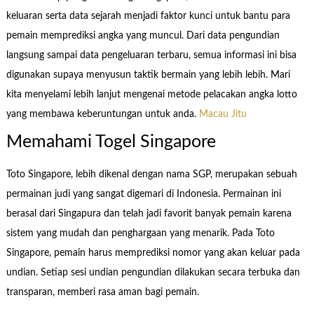
keluaran serta data sejarah menjadi faktor kunci untuk bantu para
pemain memprediksi angka yang muncul. Dari data pengundian
langsung sampai data pengeluaran terbaru, semua informasi ini bisa
digunakan supaya menyusun taktik bermain yang lebih lebih. Mari
kita menyelami lebih lanjut mengenai metode pelacakan angka lotto
yang membawa keberuntungan untuk anda.
Macau Jitu
Memahami Togel Singapore
Toto Singapore, lebih dikenal dengan nama SGP, merupakan sebuah
permainan judi yang sangat digemari di Indonesia. Permainan ini
berasal dari Singapura dan telah jadi favorit banyak pemain karena
sistem yang mudah dan penghargaan yang menarik. Pada Toto
Singapore, pemain harus memprediksi nomor yang akan keluar pada
undian. Setiap sesi undian pengundian dilakukan secara terbuka dan
transparan, memberi rasa aman bagi pemain.