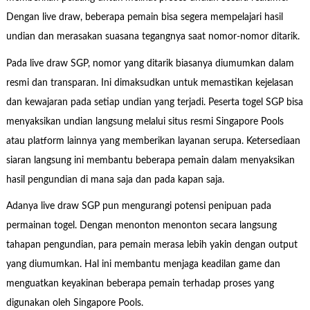
Dengan live draw, beberapa pemain bisa segera mempelajari hasil
undian dan merasakan suasana tegangnya saat nomor-nomor ditarik.
Pada live draw SGP, nomor yang ditarik biasanya diumumkan dalam
resmi dan transparan. Ini dimaksudkan untuk memastikan kejelasan
dan kewajaran pada setiap undian yang terjadi. Peserta togel SGP bisa
menyaksikan undian langsung melalui situs resmi Singapore Pools
atau platform lainnya yang memberikan layanan serupa. Ketersediaan
siaran langsung ini membantu beberapa pemain dalam menyaksikan
hasil pengundian di mana saja dan pada kapan saja.
Adanya live draw SGP pun mengurangi potensi penipuan pada
permainan togel. Dengan menonton menonton secara langsung
tahapan pengundian, para pemain merasa lebih yakin dengan output
yang diumumkan. Hal ini membantu menjaga keadilan game dan
menguatkan keyakinan beberapa pemain terhadap proses yang
digunakan oleh Singapore Pools.