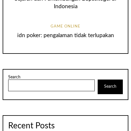
Indonesia
GAME ONLINE
idn poker: pengalaman tidak terlupakan
Search
Search
Recent Posts