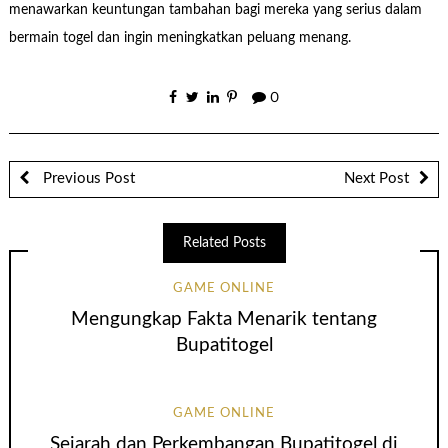
menawarkan keuntungan tambahan bagi mereka yang serius dalam
bermain togel dan ingin meningkatkan peluang menang.
0
Previous Post
Next Post
Related Posts
GAME ONLINE
Mengungkap Fakta Menarik tentang
Bupatitogel
GAME ONLINE
Sejarah dan Perkembangan Bupatitogel di