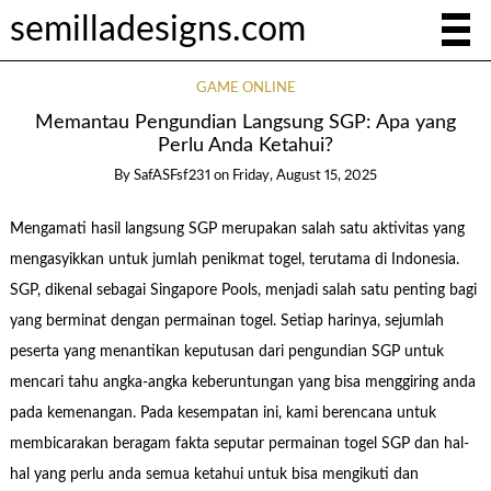
semilladesigns.com
GAME ONLINE
Memantau Pengundian Langsung SGP: Apa yang
Perlu Anda Ketahui?
By
SafASFsf231
on
Friday, August 15, 2025
Mengamati hasil langsung SGP merupakan salah satu aktivitas yang
mengasyikkan untuk jumlah penikmat togel, terutama di Indonesia.
SGP, dikenal sebagai Singapore Pools, menjadi salah satu penting bagi
yang berminat dengan permainan togel. Setiap harinya, sejumlah
peserta yang menantikan keputusan dari pengundian SGP untuk
mencari tahu angka-angka keberuntungan yang bisa menggiring anda
pada kemenangan. Pada kesempatan ini, kami berencana untuk
membicarakan beragam fakta seputar permainan togel SGP dan hal-
hal yang perlu anda semua ketahui untuk bisa mengikuti dan