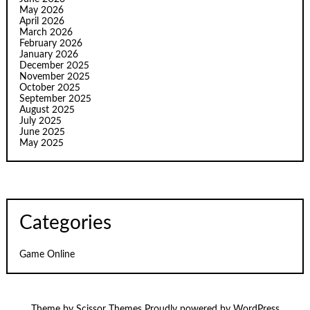
May 2026
April 2026
March 2026
February 2026
January 2026
December 2025
November 2025
October 2025
September 2025
August 2025
July 2025
June 2025
May 2025
Categories
Game Online
Theme by
Scissor Themes
Proudly powered by
WordPress