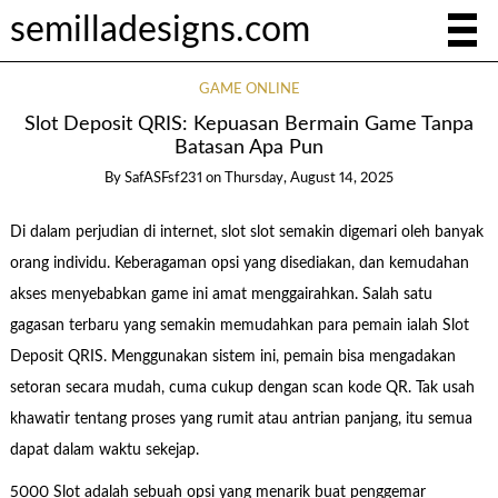
semilladesigns.com
GAME ONLINE
Slot Deposit QRIS: Kepuasan Bermain Game Tanpa
Batasan Apa Pun
By
SafASFsf231
on
Thursday, August 14, 2025
Di dalam perjudian di internet, slot slot semakin digemari oleh banyak
orang individu. Keberagaman opsi yang disediakan, dan kemudahan
akses menyebabkan game ini amat menggairahkan. Salah satu
gagasan terbaru yang semakin memudahkan para pemain ialah Slot
Deposit QRIS. Menggunakan sistem ini, pemain bisa mengadakan
setoran secara mudah, cuma cukup dengan scan kode QR. Tak usah
khawatir tentang proses yang rumit atau antrian panjang, itu semua
dapat dalam waktu sekejap.
5000 Slot adalah sebuah opsi yang menarik buat penggemar