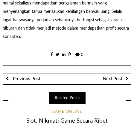
mahal sekaligus mendapatkan pengalaman bermain yang
menyenangkan tanpa merisaukan kehilangan banyak uang. Selalu
ingat bahwasanya perjudian seharusnya berfungsi sebagai sarana
hiburan dan tidak menjadi metode dalam mendapatkan profit secara
konsisten.
0
Previous Post
Next Post
Related Posts
GAME ONLINE
Slot: Nikmati Game Secara Ribet