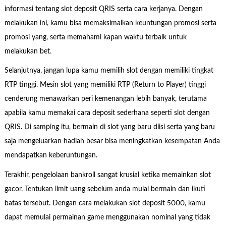
informasi tentang slot deposit QRIS serta cara kerjanya. Dengan
melakukan ini, kamu bisa memaksimalkan keuntungan promosi serta
promosi yang, serta memahami kapan waktu terbaik untuk
melakukan bet.
Selanjutnya, jangan lupa kamu memilih slot dengan memiliki tingkat
RTP tinggi. Mesin slot yang memiliki RTP (Return to Player) tinggi
cenderung menawarkan peri kemenangan lebih banyak, terutama
apabila kamu memakai cara deposit sederhana seperti slot dengan
QRIS. Di samping itu, bermain di slot yang baru diisi serta yang baru
saja mengeluarkan hadiah besar bisa meningkatkan kesempatan Anda
mendapatkan keberuntungan.
Terakhir, pengelolaan bankroll sangat krusial ketika memainkan slot
gacor. Tentukan limit uang sebelum anda mulai bermain dan ikuti
batas tersebut. Dengan cara melakukan slot deposit 5000, kamu
dapat memulai permainan game menggunakan nominal yang tidak