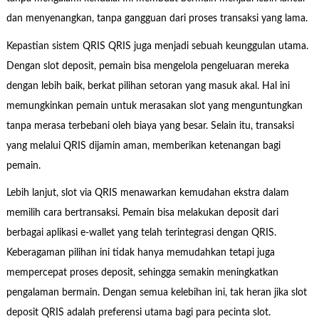
dan menyenangkan, tanpa gangguan dari proses transaksi yang lama.
Kepastian sistem QRIS QRIS juga menjadi sebuah keunggulan utama.
Dengan slot deposit, pemain bisa mengelola pengeluaran mereka
dengan lebih baik, berkat pilihan setoran yang masuk akal. Hal ini
memungkinkan pemain untuk merasakan slot yang menguntungkan
tanpa merasa terbebani oleh biaya yang besar. Selain itu, transaksi
yang melalui QRIS dijamin aman, memberikan ketenangan bagi
pemain.
Lebih lanjut, slot via QRIS menawarkan kemudahan ekstra dalam
memilih cara bertransaksi. Pemain bisa melakukan deposit dari
berbagai aplikasi e-wallet yang telah terintegrasi dengan QRIS.
Keberagaman pilihan ini tidak hanya memudahkan tetapi juga
mempercepat proses deposit, sehingga semakin meningkatkan
pengalaman bermain. Dengan semua kelebihan ini, tak heran jika slot
deposit QRIS adalah preferensi utama bagi para pecinta slot.