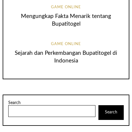
GAME ONLINE
Mengungkap Fakta Menarik tentang
Bupatitogel
GAME ONLINE
Sejarah dan Perkembangan Bupatitogel di
Indonesia
Search
Search