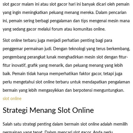
slot gacor malam ini atau slot gacor hari ini banyak dicari oleh pemain
yang ingin meningkatkan peluang menang mereka. Dalam pencarian
ini, pemain sering berbagi pengalaman dan tips mengenai mesin mana
yang sedang gacor melalui forum atau komunitas online.
Slot online terbaru juga menjadi perhatian penting bagi para
penggemar permainan judi. Dengan teknologi yang terus berkembang,
pengembang perangkat lunak menghadirkan mesin slot dengan fitur-
fitur inovatif, grafik yang menarik, dan peluang menang yang lebih
baik. Pemain tidak hanya memperhatikan faktor gacor, tetapi juga
perlu mengetahui slot online terbaru untuk mendapatkan pengalaman
bermain yang lebih mengasyikkan dan berpotensi menguntungkan.
slot online
Strategi Menang Slot Online
Salah satu strategi penting dalam bermain slot online adalah memilih
permainan yang tepat. Dalam mencari slot gacor, Anda perlu