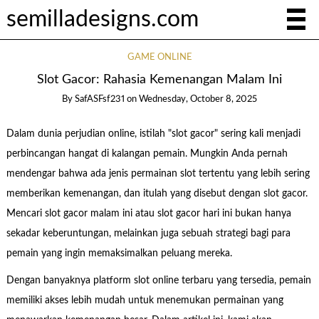
semilladesigns.com
GAME ONLINE
Slot Gacor: Rahasia Kemenangan Malam Ini
By
SafASFsf231
on
Wednesday, October 8, 2025
Dalam dunia perjudian online, istilah "slot gacor" sering kali menjadi
perbincangan hangat di kalangan pemain. Mungkin Anda pernah
mendengar bahwa ada jenis permainan slot tertentu yang lebih sering
memberikan kemenangan, dan itulah yang disebut dengan slot gacor.
Mencari slot gacor malam ini atau slot gacor hari ini bukan hanya
sekadar keberuntungan, melainkan juga sebuah strategi bagi para
pemain yang ingin memaksimalkan peluang mereka.
Dengan banyaknya platform slot online terbaru yang tersedia, pemain
memiliki akses lebih mudah untuk menemukan permainan yang