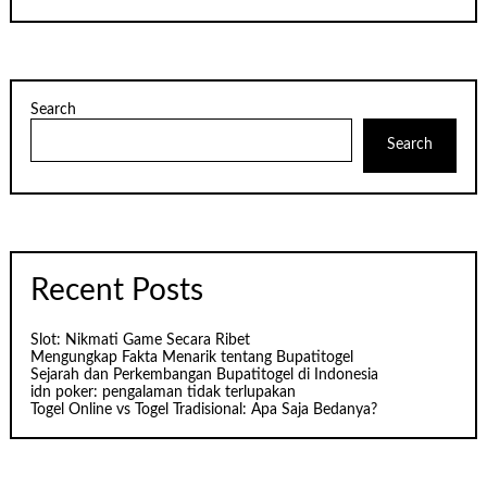
Search
Search
Recent Posts
Slot: Nikmati Game Secara Ribet
Mengungkap Fakta Menarik tentang Bupatitogel
Sejarah dan Perkembangan Bupatitogel di Indonesia
idn poker: pengalaman tidak terlupakan
Togel Online vs Togel Tradisional: Apa Saja Bedanya?