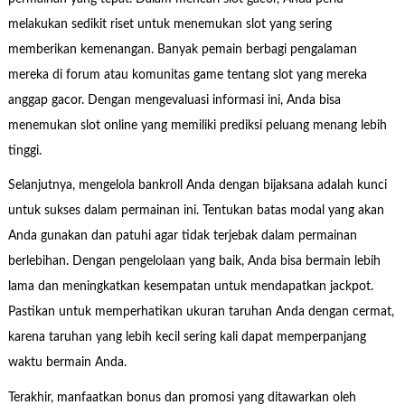
melakukan sedikit riset untuk menemukan slot yang sering
memberikan kemenangan. Banyak pemain berbagi pengalaman
mereka di forum atau komunitas game tentang slot yang mereka
anggap gacor. Dengan mengevaluasi informasi ini, Anda bisa
menemukan slot online yang memiliki prediksi peluang menang lebih
tinggi.
Selanjutnya, mengelola bankroll Anda dengan bijaksana adalah kunci
untuk sukses dalam permainan ini. Tentukan batas modal yang akan
Anda gunakan dan patuhi agar tidak terjebak dalam permainan
berlebihan. Dengan pengelolaan yang baik, Anda bisa bermain lebih
lama dan meningkatkan kesempatan untuk mendapatkan jackpot.
Pastikan untuk memperhatikan ukuran taruhan Anda dengan cermat,
karena taruhan yang lebih kecil sering kali dapat memperpanjang
waktu bermain Anda.
Terakhir, manfaatkan bonus dan promosi yang ditawarkan oleh