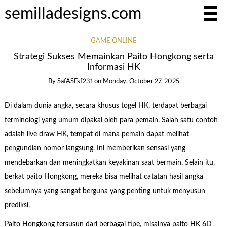
semilladesigns.com
GAME ONLINE
Strategi Sukses Memainkan Paito Hongkong serta
Informasi HK
By
SafASFsf231
on
Monday, October 27, 2025
Di dalam dunia angka, secara khusus togel HK, terdapat berbagai
terminologi yang umum dipakai oleh para pemain. Salah satu contoh
adalah live draw HK, tempat di mana pemain dapat melihat
pengundian nomor langsung. Ini memberikan sensasi yang
mendebarkan dan meningkatkan keyakinan saat bermain. Selain itu,
berkat paito Hongkong, mereka bisa melihat catatan hasil angka
sebelumnya yang sangat berguna yang penting untuk menyusun
prediksi.
Paito Hongkong tersusun dari berbagai tipe, misalnya paito HK 6D