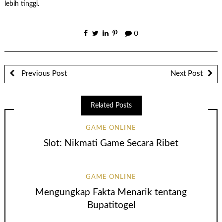
lebih tinggi.
0
Previous Post
Next Post
Related Posts
GAME ONLINE
Slot: Nikmati Game Secara Ribet
GAME ONLINE
Mengungkap Fakta Menarik tentang
Bupatitogel