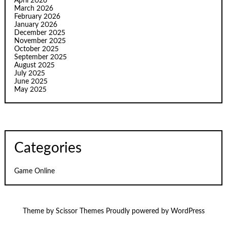
April 2026
March 2026
February 2026
January 2026
December 2025
November 2025
October 2025
September 2025
August 2025
July 2025
June 2025
May 2025
Categories
Game Online
Theme by
Scissor Themes
Proudly powered by
WordPress