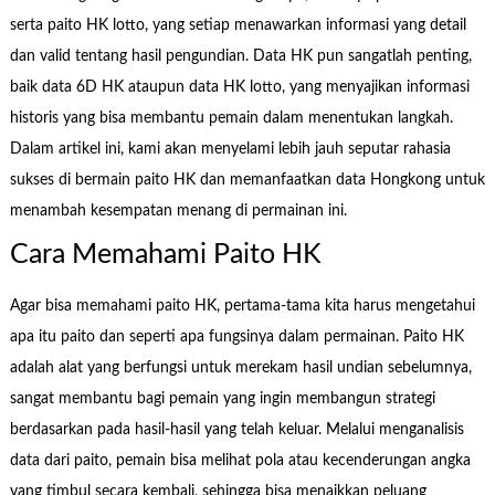
serta paito HK lotto, yang setiap menawarkan informasi yang detail
dan valid tentang hasil pengundian. Data HK pun sangatlah penting,
baik data 6D HK ataupun data HK lotto, yang menyajikan informasi
historis yang bisa membantu pemain dalam menentukan langkah.
Dalam artikel ini, kami akan menyelami lebih jauh seputar rahasia
sukses di bermain paito HK dan memanfaatkan data Hongkong untuk
menambah kesempatan menang di permainan ini.
Cara Memahami Paito HK
Agar bisa memahami paito HK, pertama-tama kita harus mengetahui
apa itu paito dan seperti apa fungsinya dalam permainan. Paito HK
adalah alat yang berfungsi untuk merekam hasil undian sebelumnya,
sangat membantu bagi pemain yang ingin membangun strategi
berdasarkan pada hasil-hasil yang telah keluar. Melalui menganalisis
data dari paito, pemain bisa melihat pola atau kecenderungan angka
yang timbul secara kembali, sehingga bisa menaikkan peluang