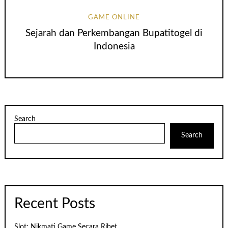
GAME ONLINE
Sejarah dan Perkembangan Bupatitogel di
Indonesia
Search
Search
Recent Posts
Slot: Nikmati Game Secara Ribet