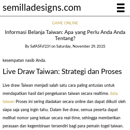
semilladesigns.com
GAME ONLINE
Informasi Belanja Taiwan: Apa yang Perlu Anda Anda
Tentang?
By
SafASFsf231
on
Saturday, November 29, 2025
kesempatan nasib Anda.
Live Draw Taiwan: Strategi dan Proses
Live draw Taiwan menjadi salah satu cara paling antusias untuk
mendapatkan hasil dari pengeluaran taiwan secara realtime.
data
taiwan
Proses ini sering diadakan secara online dan dapat diikuti oleh
siapa saja yang ingin tahu. Dalam live draw, semua peserta dapat
melihat nomor yang keluar secara real-time, sehingga memberikan
perasaan dan kegembiraan tersendiri bagi para pemain togel taiwan.