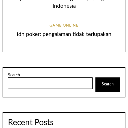
Indonesia
GAME ONLINE
idn poker: pengalaman tidak terlupakan
Search
Search
Recent Posts