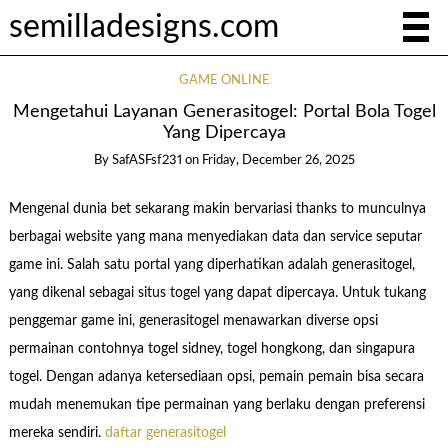
semilladesigns.com
GAME ONLINE
Mengetahui Layanan Generasitogel: Portal Bola Togel
Yang Dipercaya
By
SafASFsf231
on
Friday, December 26, 2025
Mengenal dunia bet sekarang makin bervariasi thanks to munculnya
berbagai website yang mana menyediakan data dan service seputar
game ini. Salah satu portal yang diperhatikan adalah generasitogel,
yang dikenal sebagai situs togel yang dapat dipercaya. Untuk tukang
penggemar game ini, generasitogel menawarkan diverse opsi
permainan contohnya togel sidney, togel hongkong, dan singapura
togel. Dengan adanya ketersediaan opsi, pemain pemain bisa secara
mudah menemukan tipe permainan yang berlaku dengan preferensi
mereka sendiri.
daftar generasitogel