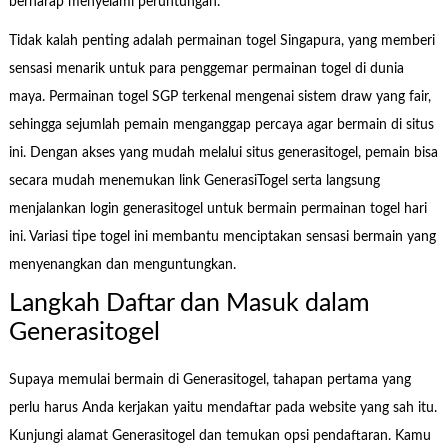
berharap menyelami peruntungan.
Tidak kalah penting adalah permainan togel Singapura, yang memberi
sensasi menarik untuk para penggemar permainan togel di dunia
maya. Permainan togel SGP terkenal mengenai sistem draw yang fair,
sehingga sejumlah pemain menganggap percaya agar bermain di situs
ini. Dengan akses yang mudah melalui situs generasitogel, pemain bisa
secara mudah menemukan link GenerasiTogel serta langsung
menjalankan login generasitogel untuk bermain permainan togel hari
ini. Variasi tipe togel ini membantu menciptakan sensasi bermain yang
menyenangkan dan menguntungkan.
Langkah Daftar dan Masuk dalam
Generasitogel
Supaya memulai bermain di Generasitogel, tahapan pertama yang
perlu harus Anda kerjakan yaitu mendaftar pada website yang sah itu.
Kunjungi alamat Generasitogel dan temukan opsi pendaftaran. Kamu