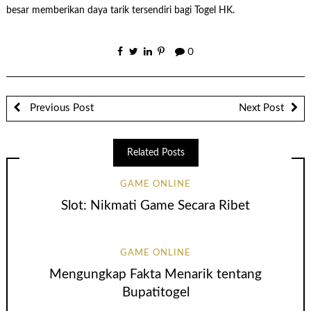
besar memberikan daya tarik tersendiri bagi Togel HK.
0
Previous Post
Next Post
Related Posts
GAME ONLINE
Slot: Nikmati Game Secara Ribet
GAME ONLINE
Mengungkap Fakta Menarik tentang
Bupatitogel