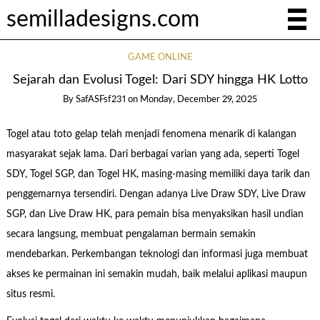
semilladesigns.com
GAME ONLINE
Sejarah dan Evolusi Togel: Dari SDY hingga HK Lotto
By
SafASFsf231
on
Monday, December 29, 2025
Togel atau toto gelap telah menjadi fenomena menarik di kalangan
masyarakat sejak lama. Dari berbagai varian yang ada, seperti Togel
SDY, Togel SGP, dan Togel HK, masing-masing memiliki daya tarik dan
penggemarnya tersendiri. Dengan adanya Live Draw SDY, Live Draw
SGP, dan Live Draw HK, para pemain bisa menyaksikan hasil undian
secara langsung, membuat pengalaman bermain semakin
mendebarkan. Perkembangan teknologi dan informasi juga membuat
akses ke permainan ini semakin mudah, baik melalui aplikasi maupun
situs resmi.