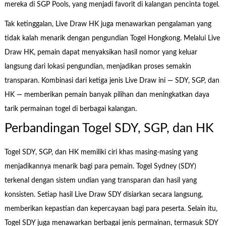
mereka di SGP Pools, yang menjadi favorit di kalangan pencinta togel.
Tak ketinggalan, Live Draw HK juga menawarkan pengalaman yang
tidak kalah menarik dengan pengundian Togel Hongkong. Melalui Live
Draw HK, pemain dapat menyaksikan hasil nomor yang keluar
langsung dari lokasi pengundian, menjadikan proses semakin
transparan. Kombinasi dari ketiga jenis Live Draw ini — SDY, SGP, dan
HK — memberikan pemain banyak pilihan dan meningkatkan daya
tarik permainan togel di berbagai kalangan.
Perbandingan Togel SDY, SGP, dan HK
Togel SDY, SGP, dan HK memiliki ciri khas masing-masing yang
menjadikannya menarik bagi para pemain. Togel Sydney (SDY)
terkenal dengan sistem undian yang transparan dan hasil yang
konsisten. Setiap hasil Live Draw SDY disiarkan secara langsung,
memberikan kepastian dan kepercayaan bagi para peserta. Selain itu,
Togel SDY juga menawarkan berbagai jenis permainan, termasuk SDY