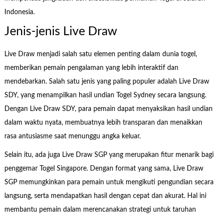
Indonesia.
Jenis-jenis Live Draw
Live Draw menjadi salah satu elemen penting dalam dunia togel,
memberikan pemain pengalaman yang lebih interaktif dan
mendebarkan. Salah satu jenis yang paling populer adalah Live Draw
SDY, yang menampilkan hasil undian Togel Sydney secara langsung.
Dengan Live Draw SDY, para pemain dapat menyaksikan hasil undian
dalam waktu nyata, membuatnya lebih transparan dan menaikkan
rasa antusiasme saat menunggu angka keluar.
Selain itu, ada juga Live Draw SGP yang merupakan fitur menarik bagi
penggemar Togel Singapore. Dengan format yang sama, Live Draw
SGP memungkinkan para pemain untuk mengikuti pengundian secara
langsung, serta mendapatkan hasil dengan cepat dan akurat. Hal ini
membantu pemain dalam merencanakan strategi untuk taruhan