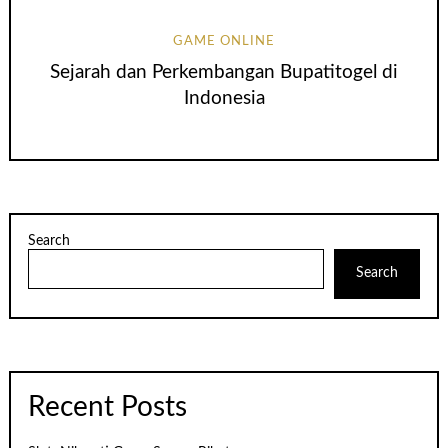
GAME ONLINE
Sejarah dan Perkembangan Bupatitogel di
Indonesia
Search
Search
Recent Posts