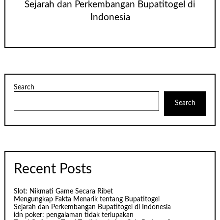
Sejarah dan Perkembangan Bupatitogel di
Indonesia
Search
Search
Recent Posts
Slot: Nikmati Game Secara Ribet
Mengungkap Fakta Menarik tentang Bupatitogel
Sejarah dan Perkembangan Bupatitogel di Indonesia
idn poker: pengalaman tidak terlupakan