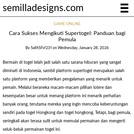
semilladesigns.com
GAME ONLINE
Cara Sukses Mengikuti Supertogel: Panduan bagi
Pemula
By
SafASFsf231
on
Wednesday, January 28, 2026
Bermain di togel telah jadi salah satu sarana hiburan yang sangat
diminati di Indonesia, sambil platform supertogel merupakan salah
satu platform yang memberikan pengalaman yang menarik untuk
pemain. Melalui beraneka macam-macam pilihan lotere dan
kesempatan besar untuk menang platform ini menarik perhatian
banyak orang, terutama mereka yang ingin mencoba keberuntungan
sendiri pada togel Hongkong dan togel hongkong. Tetapi, bagi pemula,
seringkali akan terasa sulit untuk memulai permainan dan mengerti
seluk-beluk permainan togel ini.