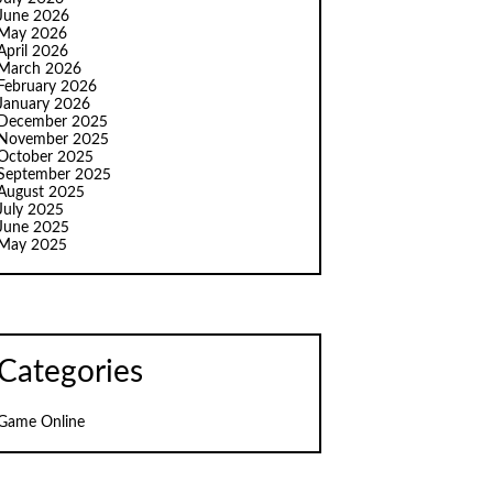
June 2026
May 2026
April 2026
March 2026
February 2026
January 2026
December 2025
November 2025
October 2025
September 2025
August 2025
July 2025
June 2025
May 2025
Categories
Game Online