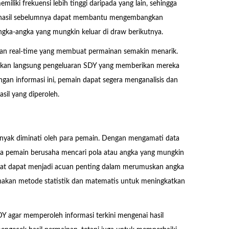
iliki frekuensi lebih tinggi daripada yang lain, sehingga
il-hasil sebelumnya dapat membantu mengembangkan
angka-angka yang mungkin keluar di draw berikutnya.
man real-time yang membuat permainan semakin menarik.
sikan langsung pengeluaran SDY yang memberikan mereka
ngan informasi ini, pemain dapat segera menganalisis dan
sil yang diperoleh.
anyak diminati oleh para pemain. Dengan mengamati data
ra pemain berusaha mencari pola atau angka yang mungkin
urat dapat menjadi acuan penting dalam merumuskan angka
unakan metode statistik dan matematis untuk meningkatkan
SDY agar memperoleh informasi terkini mengenai hasil