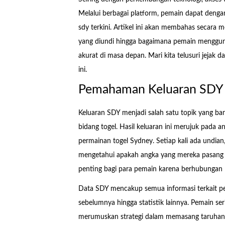
Melalui berbagai platform, pemain dapat deng
sdy terkini. Artikel ini akan membahas secara m
yang diundi hingga bagaimana pemain mengguna
akurat di masa depan. Mari kita telusuri jejak 
ini.
Pemahaman Keluaran SDY
Keluaran SDY menjadi salah satu topik yang ba
bidang togel. Hasil keluaran ini merujuk pad
permainan togel Sydney. Setiap kali ada undi
mengetahui apakah angka yang mereka pasang se
penting bagi para pemain karena berhubungan 
Data SDY mencakup semua informasi terkait pen
sebelumnya hingga statistik lainnya. Pemain ser
merumuskan strategi dalam memasang taruha