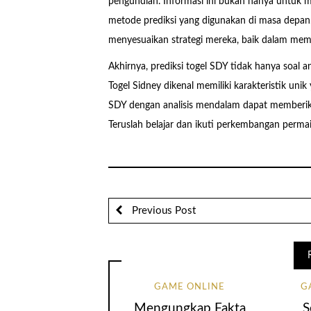
pengundian. Informasi ini bukan hanya untuk m
metode prediksi yang digunakan di masa depan.
menyesuaikan strategi mereka, baik dalam mem
Akhirnya, prediksi togel SDY tidak hanya soal 
Togel Sidney dikenal memiliki karakteristik uni
SDY dengan analisis mendalam dapat memberi
Teruslah belajar dan ikuti perkembangan perm
Previous Post
GAME ONLINE
G
Mengungkap Fakta
S