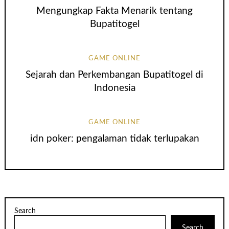
Mengungkap Fakta Menarik tentang
Bupatitogel
GAME ONLINE
Sejarah dan Perkembangan Bupatitogel di
Indonesia
GAME ONLINE
idn poker: pengalaman tidak terlupakan
Search
Search