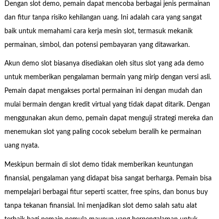
Dengan slot demo, pemain dapat mencoba berbagai jenis permainan
dan fitur tanpa risiko kehilangan uang. Ini adalah cara yang sangat
baik untuk memahami cara kerja mesin slot, termasuk mekanik
permainan, simbol, dan potensi pembayaran yang ditawarkan.
Akun demo slot biasanya disediakan oleh situs slot yang ada demo
untuk memberikan pengalaman bermain yang mirip dengan versi asli.
Pemain dapat mengakses portal permainan ini dengan mudah dan
mulai bermain dengan kredit virtual yang tidak dapat ditarik. Dengan
menggunakan akun demo, pemain dapat menguji strategi mereka dan
menemukan slot yang paling cocok sebelum beralih ke permainan
uang nyata.
Meskipun bermain di slot demo tidak memberikan keuntungan
finansial, pengalaman yang didapat bisa sangat berharga. Pemain bisa
mempelajari berbagai fitur seperti scatter, free spins, dan bonus buy
tanpa tekanan finansial. Ini menjadikan slot demo salah satu alat