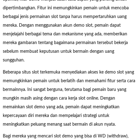
dipertimbangkan. Fitur ini memungkinkan pemain untuk mencoba
berbagai jenis permainan slot tanpa harus mempertaruhkan uang
mereka. Dengan menggunakan akun demo slot, pemain dapat
menjelajahi berbagai tema dan mekanisme yang ada, memberikan
mereka gambaran tentang bagaimana permainan tersebut bekerja
sebelum membuat keputusan untuk bermain dengan uang
sungguhan.
Beberapa situs slot terkemuka menyediakan akses ke demo slot yang
memungkinkan pemain untuk berlatih dan memahami fitur serta cara
bermainnya. Ini sangat berguna, terutama bagi pemain baru yang
mungkin masih asing dengan cara kerja slot online. Dengan
memainkan slot demo yang ada, pemain dapat meningkatkan
kepercayaan diri mereka dan mempelajari strategi untuk
meningkatkan peluang menang saat bermain di akun nyata.
Bagi mereka yang mencari slot demo yang bisa di WD (withdraw),