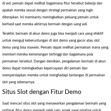
di wd, pemain dapat melihat bagaimana fitur tersebut bekerja dan
apakah mereka sesuai dengan strategi permainan yang ingin
diterapkan. Ini membantu meningkatkan peluang pemain untuk
berhasil saat mereka akhirnya bermain dengan uang asli.
Terakhir, bermain di akun demo juga bisa menjadi cara yang efektif
untuk menguji keberuntungan di slot demo yang gacor atau slot
demo yang bisa maxwin. Pemain dapat melihat permainan mana yang
memberi mereka kemenangan tertinggi dan bagaimana pola
permainan tersebut. Dengan demikian, pengalaman bermain di akun
demo dapat meningkatkan kepercayaan diri pemain dan
mempersiapkan mereka untuk menghadapi tantangan di permainan
slot yang sebenarnya.
Situs Slot dengan Fitur Demo
Saat mencari situs slot yang menawarkan pengalaman bermain yang
optimal, fitur demo menjadi salah satu aspek yang penting untuk