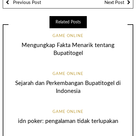
Previous Post
Next Post
Related Posts
GAME ONLINE
Mengungkap Fakta Menarik tentang
Bupatitogel
GAME ONLINE
Sejarah dan Perkembangan Bupatitogel di
Indonesia
GAME ONLINE
idn poker: pengalaman tidak terlupakan