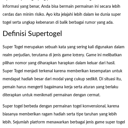
informasi yang benar, Anda bisa bermain permainan ini secara lebih
cerdas dan minim risiko. Ayo kita jelajahi lebih dalam ke dunia super
togel serta ungkap kebenaran di balik berbagai rumor yang ada.
Definisi Supertogel
Super Togel merupakan sebuah kata yang sering kali digunakan dalam
realm perjudian, terutama di jenis game lottery. Game ini melibatkan
pilihan nomor yang diharapkan harapkan dalam keluar dari hasil.
Super Togel menjadi terkenal karena memberikan kesempatan untuk
mendapat hadiah besar dari modal yang cukup sedikit. Di situasi itu,
pemain harus mengerti bagaimana kerja serta aturan yang berlaku
diterapkan untuk menikmati permainan dengan cermat.
Super togel berbeda dengan permainan togel konvensional, karena
biasanya memberikan ragam hadiah serta tipe taruhan yang lebih
lebih. Sejumlah platform menawarkan berbagai jenis game super togel