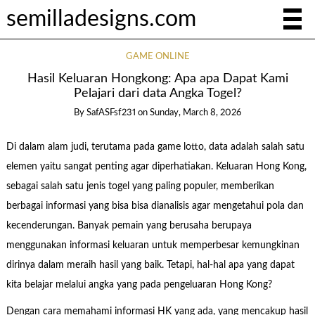
semilladesigns.com
GAME ONLINE
Hasil Keluaran Hongkong: Apa apa Dapat Kami
Pelajari dari data Angka Togel?
By
SafASFsf231
on
Sunday, March 8, 2026
Di dalam alam judi, terutama pada game lotto, data adalah salah satu
elemen yaitu sangat penting agar diperhatiakan. Keluaran Hong Kong,
sebagai salah satu jenis togel yang paling populer, memberikan
berbagai informasi yang bisa bisa dianalisis agar mengetahui pola dan
kecenderungan. Banyak pemain yang berusaha berupaya
menggunakan informasi keluaran untuk memperbesar kemungkinan
dirinya dalam meraih hasil yang baik. Tetapi, hal-hal apa yang dapat
kita belajar melalui angka yang pada pengeluaran Hong Kong?
Dengan cara memahami informasi HK yang ada, yang mencakup hasil