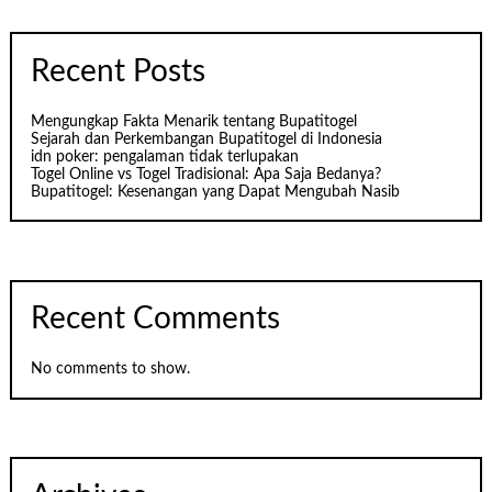
Recent Posts
Mengungkap Fakta Menarik tentang Bupatitogel
Sejarah dan Perkembangan Bupatitogel di Indonesia
idn poker: pengalaman tidak terlupakan
Togel Online vs Togel Tradisional: Apa Saja Bedanya?
Bupatitogel: Kesenangan yang Dapat Mengubah Nasib
Recent Comments
No comments to show.