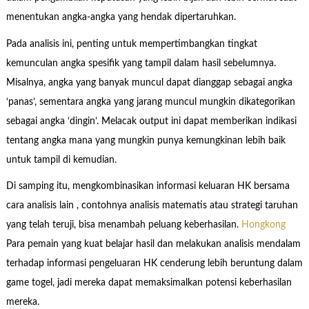
menentukan angka-angka yang hendak dipertaruhkan.
Pada analisis ini, penting untuk mempertimbangkan tingkat
kemunculan angka spesifik yang tampil dalam hasil sebelumnya.
Misalnya, angka yang banyak muncul dapat dianggap sebagai angka
‘panas’, sementara angka yang jarang muncul mungkin dikategorikan
sebagai angka ‘dingin’. Melacak output ini dapat memberikan indikasi
tentang angka mana yang mungkin punya kemungkinan lebih baik
untuk tampil di kemudian.
Di samping itu, mengkombinasikan informasi keluaran HK bersama
cara analisis lain , contohnya analisis matematis atau strategi taruhan
yang telah teruji, bisa menambah peluang keberhasilan.
Hongkong
Para pemain yang kuat belajar hasil dan melakukan analisis mendalam
terhadap informasi pengeluaran HK cenderung lebih beruntung dalam
game togel, jadi mereka dapat memaksimalkan potensi keberhasilan
mereka.