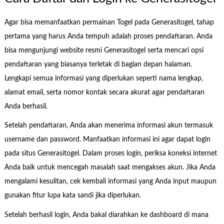
Agar bisa memanfaatkan permainan Togel pada Generasitogel, tahap
pertama yang harus Anda tempuh adalah proses pendaftaran. Anda
bisa mengunjungi website resmi Generasitogel serta mencari opsi
pendaftaran yang biasanya terletak di bagian depan halaman.
Lengkapi semua informasi yang diperlukan seperti nama lengkap,
alamat email, serta nomor kontak secara akurat agar pendaftaran
Anda berhasil.
Setelah pendaftaran, Anda akan menerima informasi akun termasuk
username dan password. Manfaatkan informasi ini agar dapat login
pada situs Generasitogel. Dalam proses login, periksa koneksi internet
Anda baik untuk mencegah masalah saat mengakses akun. Jika Anda
mengalami kesulitan, cek kembali informasi yang Anda input maupun
gunakan fitur lupa kata sandi jika diperlukan.
Setelah berhasil login, Anda bakal diarahkan ke dashboard di mana