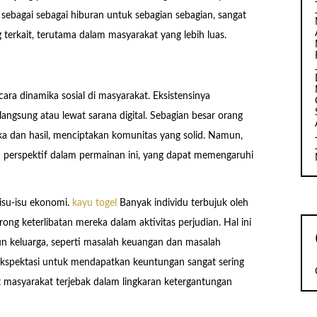
sebagai sebagai hiburan untuk sebagian sebagian, sangat
terkait, terutama dalam masyarakat yang lebih luas.
ra dinamika sosial di masyarakat. Eksistensinya
langsung atau lewat sarana digital. Sebagian besar orang
a dan hasil, menciptakan komunitas yang solid. Namun,
eda perspektif dalam permainan ini, yang dapat memengaruhi
n isu-isu ekonomi.
kayu togel
Banyak individu terbujuk oleh
rong keterlibatan mereka dalam aktivitas perjudian. Hal ini
n keluarga, seperti masalah keuangan dan masalah
ekspektasi untuk mendapatkan keuntungan sangat sering
 masyarakat terjebak dalam lingkaran ketergantungan