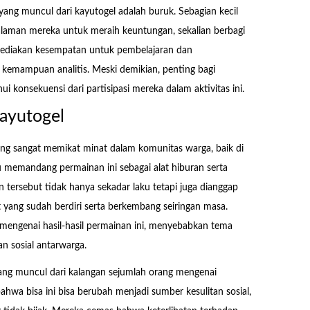
ng muncul dari kayutogel adalah buruk. Sebagian kecil
alaman mereka untuk meraih keuntungan, sekalian berbagi
yediakan kesempatan untuk pembelajaran dan
kemampuan analitis. Meski demikian, penting bagi
konsekuensi dari partisipasi mereka dalam aktivitas ini.
Kayutogel
ang sangat memikat minat dalam komunitas warga, baik di
 memandang permainan ini sebagai alat hiburan serta
 tersebut tidak hanya sekadar laku tetapi juga dianggap
 yang sudah berdiri serta berkembang seiringan masa.
 mengenai hasil-hasil permainan ini, menyebabkan tema
an sosial antarwarga.
yang muncul dari kalangan sejumlah orang mengenai
ahwa bisa ini bisa berubah menjadi sumber kesulitan sosial,