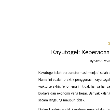
G
Kayutogel: Keberadaa
By
SafASFsf23
Kayutogel telah bertransformasi menjadi salah 
Nama ini adalah praktik penggunaan kayu togel 
waktu terakhir, fenomena ini tidak hanya han
budaya dan ekonomi yang besar. Banyak kalanga
secara langsung maupun tidak.
Dalam konteks sosial, kayutogel menciptakan in