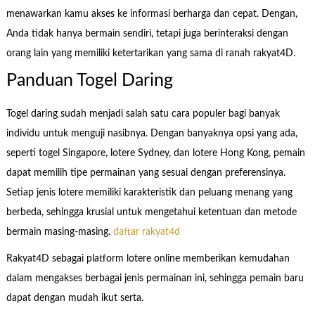
menawarkan kamu akses ke informasi berharga dan cepat. Dengan,
Anda tidak hanya bermain sendiri, tetapi juga berinteraksi dengan
orang lain yang memiliki ketertarikan yang sama di ranah rakyat4D.
Panduan Togel Daring
Togel daring sudah menjadi salah satu cara populer bagi banyak
individu untuk menguji nasibnya. Dengan banyaknya opsi yang ada,
seperti togel Singapore, lotere Sydney, dan lotere Hong Kong, pemain
dapat memilih tipe permainan yang sesuai dengan preferensinya.
Setiap jenis lotere memiliki karakteristik dan peluang menang yang
berbeda, sehingga krusial untuk mengetahui ketentuan dan metode
bermain masing-masing.
daftar rakyat4d
Rakyat4D sebagai platform lotere online memberikan kemudahan
dalam mengakses berbagai jenis permainan ini, sehingga pemain baru
dapat dengan mudah ikut serta.