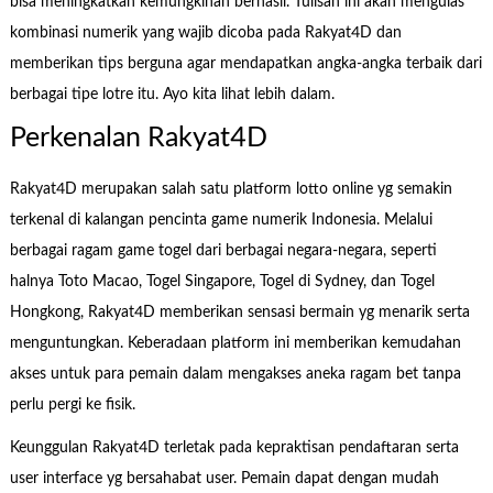
bisa meningkatkan kemungkinan berhasil. Tulisan ini akan mengulas
kombinasi numerik yang wajib dicoba pada Rakyat4D dan
memberikan tips berguna agar mendapatkan angka-angka terbaik dari
berbagai tipe lotre itu. Ayo kita lihat lebih dalam.
Perkenalan Rakyat4D
Rakyat4D merupakan salah satu platform lotto online yg semakin
terkenal di kalangan pencinta game numerik Indonesia. Melalui
berbagai ragam game togel dari berbagai negara-negara, seperti
halnya Toto Macao, Togel Singapore, Togel di Sydney, dan Togel
Hongkong, Rakyat4D memberikan sensasi bermain yg menarik serta
menguntungkan. Keberadaan platform ini memberikan kemudahan
akses untuk para pemain dalam mengakses aneka ragam bet tanpa
perlu pergi ke fisik.
Keunggulan Rakyat4D terletak pada kepraktisan pendaftaran serta
user interface yg bersahabat user. Pemain dapat dengan mudah