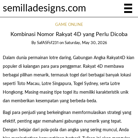
semilladesigns.com
GAME ONLINE
Kombinasi Nomor Rakyat 4D yang Perlu Dicoba
By
SafASFsf231
on
Saturday, May 30, 2026
Dalam dunia permainan lotre daring, Gabungan Angka Rakyat4D kian
populer di kalangan para para penggemar. Rakyat 4D membawa
berbagai pilihan menarik, termasuk togel dari berbagai banyak lokasi
seperti Toto Macau, Lotre Singapura, Togel Sydney, serta Lotre
Hongkong. Masing-masing tipe togel itu memiliki karakteristik unik
dan memberikan kesempatan yang berbeda-beda.
Bagi para penjudi yang berkeinginan memformulasikan strategi yang
efektif, penting agar memahami gabungan numerik yang tepat.
Dengan belajar dari pola-pola dan angka yang sering muncul, Anda