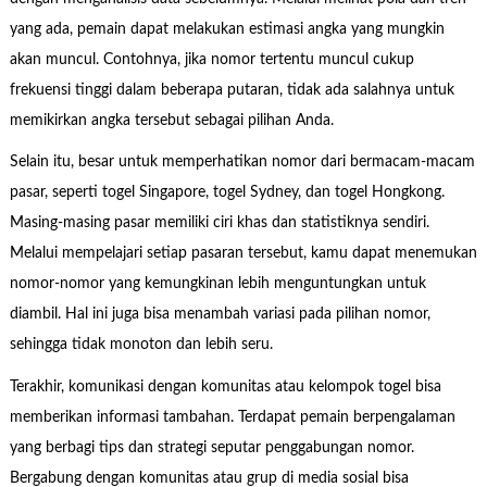
yang ada, pemain dapat melakukan estimasi angka yang mungkin
akan muncul. Contohnya, jika nomor tertentu muncul cukup
frekuensi tinggi dalam beberapa putaran, tidak ada salahnya untuk
memikirkan angka tersebut sebagai pilihan Anda.
Selain itu, besar untuk memperhatikan nomor dari bermacam-macam
pasar, seperti togel Singapore, togel Sydney, dan togel Hongkong.
Masing-masing pasar memiliki ciri khas dan statistiknya sendiri.
Melalui mempelajari setiap pasaran tersebut, kamu dapat menemukan
nomor-nomor yang kemungkinan lebih menguntungkan untuk
diambil. Hal ini juga bisa menambah variasi pada pilihan nomor,
sehingga tidak monoton dan lebih seru.
Terakhir, komunikasi dengan komunitas atau kelompok togel bisa
memberikan informasi tambahan. Terdapat pemain berpengalaman
yang berbagi tips dan strategi seputar penggabungan nomor.
Bergabung dengan komunitas atau grup di media sosial bisa