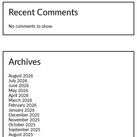
Recent Comments
No comments to show.
Archives
August 2026
July 2026
June 2026
May 2026
April 2026
March 2026
February 2026
January 2026
December 2025
November 2025
October 2025
September 2025
August 2025