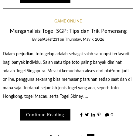
GAME ONLINE
Menganalisis Togel SGP: Tips dan Trik Pemenang
By
SafASFsf231
on
Thursday, May 7, 2026
Dalam perjudian, toto gelap adalah sebagai salah satu opsi terfavorit
bagi banyak individu. Salah satu tipe toto paling banyak diminati
adalah Togel Singapura. Melalui kemudahan akses dari platform judi
online, pengguna sekarang bisa memasang taruhan setiap saat dan di
mana saja. Terdapat sejumlah jenis togel yang ada, seperti toto
Hongkong, togel Macau, serta Togel Sidney, …
Continue Reading
0