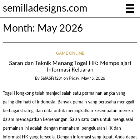
semilladesigns.com
Month:
May 2026
GAME ONLINE
Saran dan Teknik Menang Togel HK: Mempelajari
Informasi Keluaran
By
SafASFsf231
on
Friday, May 15, 2026
Togel Hongkong telah menjadi salah satu permainan angka yang
paling diminati di Indonesia. Banyak pemain yang berusaha menggali
berbagai strategi dan data untuk meningkatkan kesempatan mereka
dalam mendapatkan kemenangan. Salah satu cara untuk menguasai
permainan ini adalah dengan memahami pengeluaran HK dan
informasi HK yang tersedia. Dengan informasi yang tepat, Anda dapat