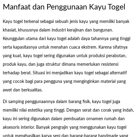
Manfaat dan Penggunaan Kayu Togel
Kayu togel terkenal sebagai sebuah jenis kayu yang memiliki banyak
khasiat, khususnya dalam industri kerajinan dan bangunan.
Keunggulan utama dari kayu togel adalah daya tahannya yang tinggi
serta kapasitasnya untuk menahan cuaca ekstrem. Karena sifatnya
yang kuat, kayu togel sering digunakan untuk produksi perabotan,
produk kayu, dan juga struktur dimana memerlukan resistensi
terhadap berat. Situasi ini menjadikan kayu togel sebagai alternatif
yang cocok bagi para pengguna yang menginginkan material yang
awet dan berkualitas.
Di samping penggunaannya dalam barang fisik, kayu togel juga
memiliki nilai estetika yang tinggi. Dengan serat dan corak yang indah,
kayu ini sering digunakan dalam pembuatan ornamen rumah dan
aksesoris interior. Banyak pengrajin yang menggunakan kayu togel
untuk menghasilkan karya seni dan barang-barang handmade yang