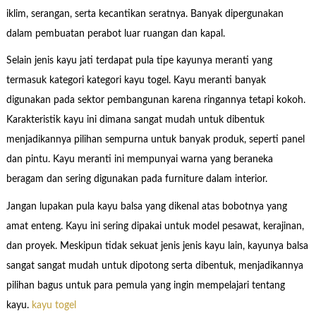
iklim, serangan, serta kecantikan seratnya. Banyak dipergunakan
dalam pembuatan perabot luar ruangan dan kapal.
Selain jenis kayu jati terdapat pula tipe kayunya meranti yang
termasuk kategori kategori kayu togel. Kayu meranti banyak
digunakan pada sektor pembangunan karena ringannya tetapi kokoh.
Karakteristik kayu ini dimana sangat mudah untuk dibentuk
menjadikannya pilihan sempurna untuk banyak produk, seperti panel
dan pintu. Kayu meranti ini mempunyai warna yang beraneka
beragam dan sering digunakan pada furniture dalam interior.
Jangan lupakan pula kayu balsa yang dikenal atas bobotnya yang
amat enteng. Kayu ini sering dipakai untuk model pesawat, kerajinan,
dan proyek. Meskipun tidak sekuat jenis jenis kayu lain, kayunya balsa
sangat sangat mudah untuk dipotong serta dibentuk, menjadikannya
pilihan bagus untuk para pemula yang ingin mempelajari tentang
kayu.
kayu togel