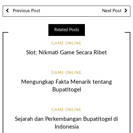
Previous Post
Next Post
Related Posts
GAME ONLINE
Slot: Nikmati Game Secara Ribet
GAME ONLINE
Mengungkap Fakta Menarik tentang
Bupatitogel
GAME ONLINE
Sejarah dan Perkembangan Bupatitogel di
Indonesia