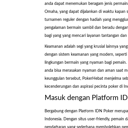
anda dapat menemukan beragam jenis permainan
Omaha, yang dapat dijalankan di waktu kapan 
turnamen reguler dengan hadiah yang menggi
pengalaman bermain sambil dan beradu dengan p
bagi yang yang mencari layanan tantangan dan 
Keamanan adalah segi yang krusial lainnya yang
dengan sistem keamanan yang modern, seperti e
lingkungan bermain yang nyaman bagi pemain. D
anda bisa merasakan nyaman dan aman saat me
keunggulan tersebut, PokerHebat menjelma seb
kecenderungan dan aspirasi pecinta poker di In
Masuk dengan Platform I
Bergabung dengan Platform IDN Poker merupaka
Indonesia. Dengan situs user-friendly, pemain
pendaftaran yang sederhana membolehkan pem