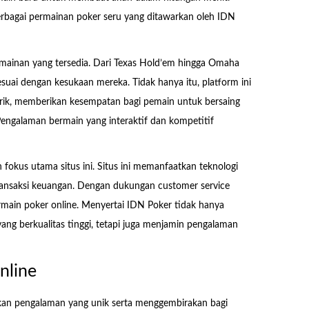
rbagai permainan poker seru yang ditawarkan oleh IDN
rmainan yang tersedia. Dari Texas Hold’em hingga Omaha
suai dengan kesukaan mereka. Tidak hanya itu, platform ini
rik, memberikan kesempatan bagi pemain untuk bersaing
ngalaman bermain yang interaktif dan kompetitif
okus utama situs ini. Situs ini memanfaatkan teknologi
transaksi keuangan. Dengan dukungan customer service
rmain poker online. Menyertai IDN Poker tidak hanya
g berkualitas tinggi, tetapi juga menjamin pengalaman
nline
an pengalaman yang unik serta menggembirakan bagi