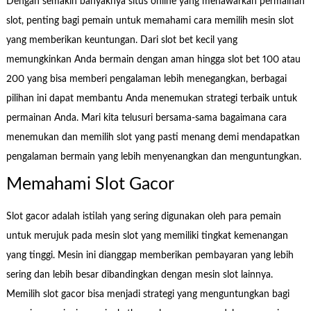
Dengan semakin banyaknya situs online yang menawarkan permainan
slot, penting bagi pemain untuk memahami cara memilih mesin slot
yang memberikan keuntungan. Dari slot bet kecil yang
memungkinkan Anda bermain dengan aman hingga slot bet 100 atau
200 yang bisa memberi pengalaman lebih menegangkan, berbagai
pilihan ini dapat membantu Anda menemukan strategi terbaik untuk
permainan Anda. Mari kita telusuri bersama-sama bagaimana cara
menemukan dan memilih slot yang pasti menang demi mendapatkan
pengalaman bermain yang lebih menyenangkan dan menguntungkan.
Memahami Slot Gacor
Slot gacor adalah istilah yang sering digunakan oleh para pemain
untuk merujuk pada mesin slot yang memiliki tingkat kemenangan
yang tinggi. Mesin ini dianggap memberikan pembayaran yang lebih
sering dan lebih besar dibandingkan dengan mesin slot lainnya.
Memilih slot gacor bisa menjadi strategi yang menguntungkan bagi