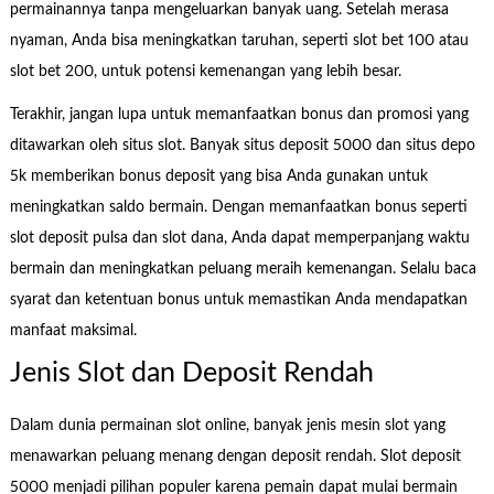
permainannya tanpa mengeluarkan banyak uang. Setelah merasa
nyaman, Anda bisa meningkatkan taruhan, seperti slot bet 100 atau
slot bet 200, untuk potensi kemenangan yang lebih besar.
Terakhir, jangan lupa untuk memanfaatkan bonus dan promosi yang
ditawarkan oleh situs slot. Banyak situs deposit 5000 dan situs depo
5k memberikan bonus deposit yang bisa Anda gunakan untuk
meningkatkan saldo bermain. Dengan memanfaatkan bonus seperti
slot deposit pulsa dan slot dana, Anda dapat memperpanjang waktu
bermain dan meningkatkan peluang meraih kemenangan. Selalu baca
syarat dan ketentuan bonus untuk memastikan Anda mendapatkan
manfaat maksimal.
Jenis Slot dan Deposit Rendah
Dalam dunia permainan slot online, banyak jenis mesin slot yang
menawarkan peluang menang dengan deposit rendah. Slot deposit
5000 menjadi pilihan populer karena pemain dapat mulai bermain