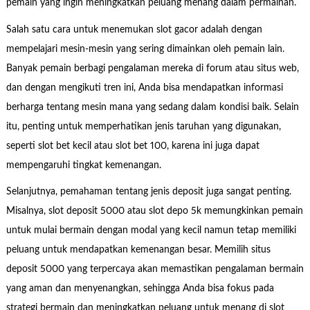
pemain yang ingin meningkatkan peluang menang dalam permainan.
Salah satu cara untuk menemukan slot gacor adalah dengan
mempelajari mesin-mesin yang sering dimainkan oleh pemain lain.
Banyak pemain berbagi pengalaman mereka di forum atau situs web,
dan dengan mengikuti tren ini, Anda bisa mendapatkan informasi
berharga tentang mesin mana yang sedang dalam kondisi baik. Selain
itu, penting untuk memperhatikan jenis taruhan yang digunakan,
seperti slot bet kecil atau slot bet 100, karena ini juga dapat
mempengaruhi tingkat kemenangan.
Selanjutnya, pemahaman tentang jenis deposit juga sangat penting.
Misalnya, slot deposit 5000 atau slot depo 5k memungkinkan pemain
untuk mulai bermain dengan modal yang kecil namun tetap memiliki
peluang untuk mendapatkan kemenangan besar. Memilih situs
deposit 5000 yang terpercaya akan memastikan pengalaman bermain
yang aman dan menyenangkan, sehingga Anda bisa fokus pada
strategi bermain dan meningkatkan peluang untuk menang di slot