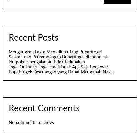
Recent Posts
Mengungkap Fakta Menarik tentang Bupatitogel
Sejarah dan Perkembangan Bupatitogel di Indonesia
idn poker: pengalaman tidak terlupakan
Togel Online vs Togel Tradisional: Apa Saja Bedanya?
Bupatitogel: Kesenangan yang Dapat Mengubah Nasib
Recent Comments
No comments to show.