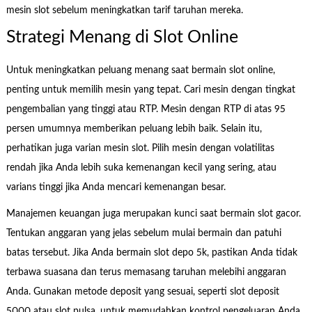
mesin slot sebelum meningkatkan tarif taruhan mereka.
Strategi Menang di Slot Online
Untuk meningkatkan peluang menang saat bermain slot online,
penting untuk memilih mesin yang tepat. Cari mesin dengan tingkat
pengembalian yang tinggi atau RTP. Mesin dengan RTP di atas 95
persen umumnya memberikan peluang lebih baik. Selain itu,
perhatikan juga varian mesin slot. Pilih mesin dengan volatilitas
rendah jika Anda lebih suka kemenangan kecil yang sering, atau
varians tinggi jika Anda mencari kemenangan besar.
Manajemen keuangan juga merupakan kunci saat bermain slot gacor.
Tentukan anggaran yang jelas sebelum mulai bermain dan patuhi
batas tersebut. Jika Anda bermain slot depo 5k, pastikan Anda tidak
terbawa suasana dan terus memasang taruhan melebihi anggaran
Anda. Gunakan metode deposit yang sesuai, seperti slot deposit
5000 atau slot pulsa, untuk memudahkan kontrol pengeluaran Anda.