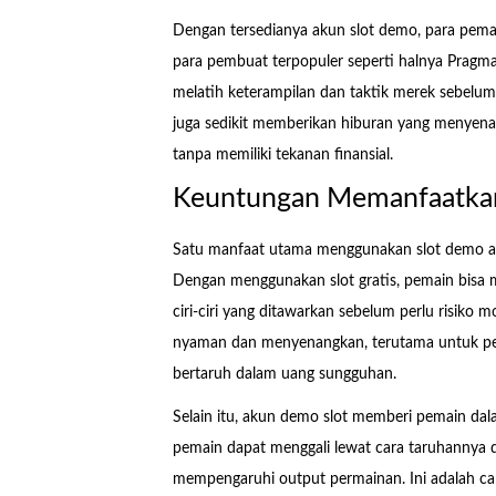
Dengan tersedianya akun slot demo, para pema
para pembuat terpopuler seperti halnya Pragm
melatih keterampilan dan taktik merek sebelum 
juga sedikit memberikan hiburan yang menyena
tanpa memiliki tekanan finansial.
Keuntungan Memanfaatka
Satu manfaat utama menggunakan slot demo ad
Dengan menggunakan slot gratis, pemain bisa m
ciri-ciri yang ditawarkan sebelum perlu risiko 
nyaman dan menyenangkan, terutama untuk pem
bertaruh dalam uang sungguhan.
Selain itu, akun demo slot memberi pemain dala
pemain dapat menggali lewat cara taruhannya
mempengaruhi output permainan. Ini adalah car