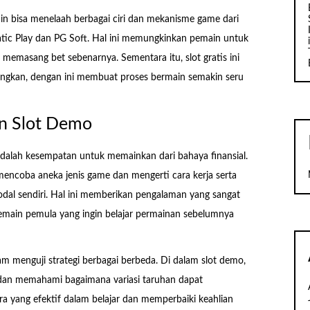
in bisa menelaah berbagai ciri dan mekanisme game dari
atic Play dan PG Soft. Hal ini memungkinkan pemain untuk
memasang bet sebenarnya. Sementara itu, slot gratis ini
ngkan, dengan ini membuat proses bermain semakin seru
n Slot Demo
alah kesempatan untuk memainkan dari bahaya finansial.
encoba aneka jenis game dan mengerti cara kerja serta
modal sendiri. Hal ini memberikan pengalaman yang sangat
ain pemula yang ingin belajar permainan sebelumnya
m menguji strategi berbagai berbeda. Di dalam slot demo,
 dan memahami bagaimana variasi taruhan dapat
a yang efektif dalam belajar dan memperbaiki keahlian