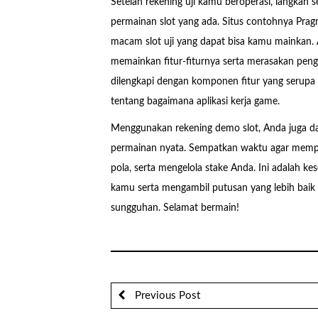
Setelah rekening uji kamu beroperasi, langkah 
permainan slot yang ada. Situs contohnya Pra
macam slot uji yang dapat bisa kamu mainkan.
memainkan fitur-fiturnya serta merasakan peng
dilengkapi dengan komponen fitur yang serupa 
tentang bagaimana aplikasi kerja game.
Menggunakan rekening demo slot, Anda juga da
permainan nyata. Sempatkan waktu agar mempel
pola, serta mengelola stake Anda. Ini adalah k
kamu serta mengambil putusan yang lebih baik
sungguhan. Selamat bermain!
Previous Post