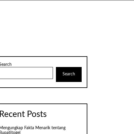
Search
Search
Recent Posts
Mengungkap Fakta Menarik tentang
Bupatitogel