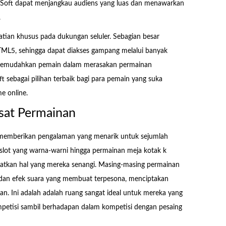
 Soft dapat menjangkau audiens yang luas dan menawarkan
.
atian khusus pada dukungan seluler. Sebagian besar
ML5, sehingga dapat diakses gampang melalui banyak
ni memudahkan pemain dalam merasakan permainan
 sebagai pilihan terbaik bagi para pemain yang suka
 online.
sat Permainan
 memberikan pengalaman yang menarik untuk sejumlah
slot yang warna-warni hingga permainan meja kotak k
patkan hal yang mereka senangi. Masing-masing permainan
 dan efek suara yang membuat terpesona, menciptakan
. Ini adalah adalah ruang sangat ideal untuk mereka yang
petisi sambil berhadapan dalam kompetisi dengan pesaing