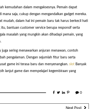
 ialah kemudahan dalam mengaksesnya. Pemain dapat
di mana saja, cukup dengan mengandalkan gadget mereka.
 mudah, dalam hal ini pemain baru tak harus berkecil hati
itu, bantuan customer service berupa responsif serta
gala masalah yang mungkin akan dihadapi pemain, yang
.
lay juga sering menawarkan anjuran menawan, contoh
bah pengalaman. Dengan sejumlah fitur baru serta
pusat game ini terasa baru dan menyenangkan.
slot
Banyak
ebih lanjut game dan mempelajari kegembiraan yang
0
Next Post