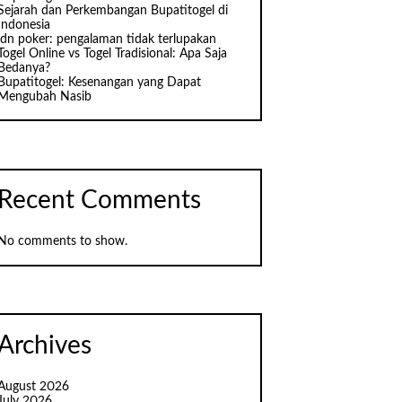
Sejarah dan Perkembangan Bupatitogel di
Indonesia
idn poker: pengalaman tidak terlupakan
Togel Online vs Togel Tradisional: Apa Saja
Bedanya?
Bupatitogel: Kesenangan yang Dapat
Mengubah Nasib
Recent Comments
No comments to show.
Archives
August 2026
July 2026