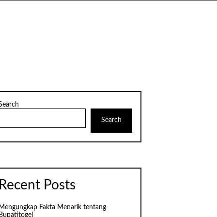
Search
Search
Recent Posts
Mengungkap Fakta Menarik tentang
Bupatitogel