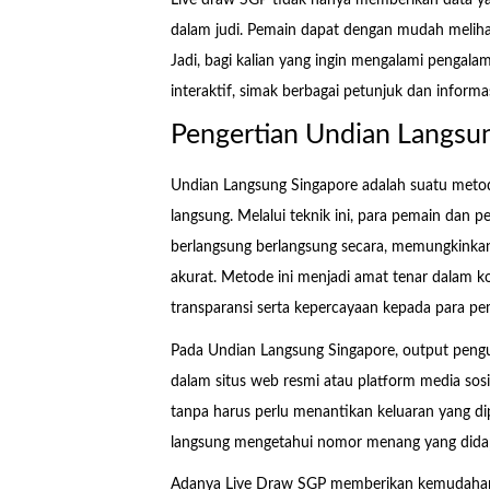
Live draw SGP tidak hanya memberikan data ya
dalam judi. Pemain dapat dengan mudah melihat
Jadi, bagi kalian yang ingin mengalami pengala
interaktif, simak berbagai petunjuk dan informas
Pengertian Undian Langsu
Undian Langsung Singapore adalah suatu metode
langsung. Melalui teknik ini, para pemain dan 
berlangsung berlangsung secara, memungkinkan
akurat. Metode ini menjadi amat tenar dalam 
transparansi serta kepercayaan kepada para pe
Pada Undian Langsung Singapore, output pengun
dalam situs web resmi atau platform media sosi
tanpa harus perlu menantikan keluaran yang dip
langsung mengetahui nomor menang yang didapa
Adanya Live Draw SGP memberikan kemudahan 