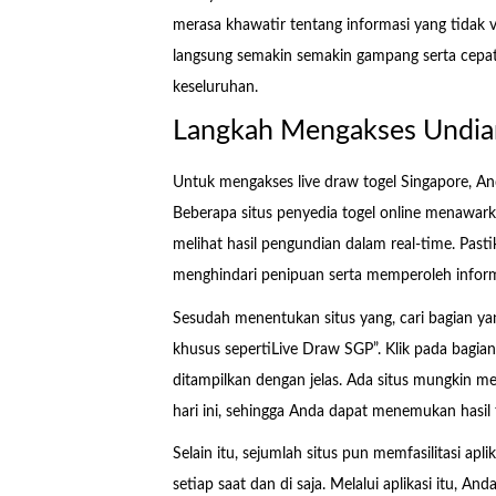
merasa khawatir tentang informasi yang tidak v
langsung semakin semakin gampang serta cepat
keseluruhan.
Langkah Mengakses Undia
Untuk mengakses live draw togel Singapore, A
Beberapa situs penyedia togel online menawark
melihat hasil pengundian dalam real-time. Past
menghindari penipuan serta memperoleh informa
Sesudah menentukan situs yang, cari bagian y
khusus sepertiLive Draw SGP”. Klik pada bagian
ditampilkan dengan jelas. Ada situs mungkin me
hari ini, sehingga Anda dapat menemukan hasil
Selain itu, sejumlah situs pun memfasilitasi a
setiap saat dan di saja. Melalui aplikasi itu, 