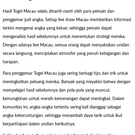
Hasil Togel Macau selalu dinanti-nanti oleh para pemain dan
penggemar judi angka. Setiap live draw Macau memberikan informasi
terkini mengenai angka yang keluar, sehingga pemain dapat
menganalisis hasil sebelumnya untuk menentukan strategi mereka.
Dengan adanya live Macau, semua orang dapat menyaksikan undian
secara langsung, menciptakan atmosfer yang penuh ketegangan dan
harapan.
Para penggemar Togel Macau juga sering berbagi tips dan trik untuk
meningkatkan peluang mereka. Banyak yang meyakini bahwa dengan
mempelajari hasil sebelumnya dan pola-pola yang muncul,
kemungkinan untuk meraih kemenangan dapat meningkat. Dalam
komunitas ini, angka-angka tertentu sering kali dianggap sebagai
angka keberuntungan, sehingga menambah daya tarik untuk ikut
berpartisipasi dalam undian berikutnya.