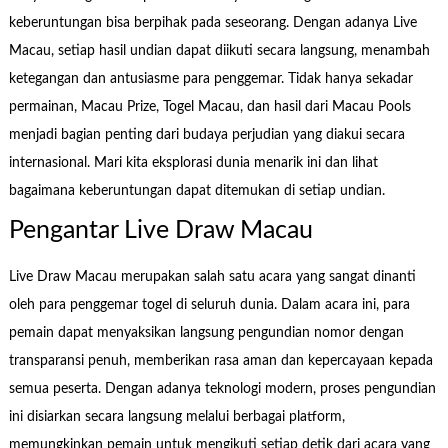
keberuntungan bisa berpihak pada seseorang. Dengan adanya Live
Macau, setiap hasil undian dapat diikuti secara langsung, menambah
ketegangan dan antusiasme para penggemar. Tidak hanya sekadar
permainan, Macau Prize, Togel Macau, dan hasil dari Macau Pools
menjadi bagian penting dari budaya perjudian yang diakui secara
internasional. Mari kita eksplorasi dunia menarik ini dan lihat
bagaimana keberuntungan dapat ditemukan di setiap undian.
Pengantar Live Draw Macau
Live Draw Macau merupakan salah satu acara yang sangat dinanti
oleh para penggemar togel di seluruh dunia. Dalam acara ini, para
pemain dapat menyaksikan langsung pengundian nomor dengan
transparansi penuh, memberikan rasa aman dan kepercayaan kepada
semua peserta. Dengan adanya teknologi modern, proses pengundian
ini disiarkan secara langsung melalui berbagai platform,
memungkinkan pemain untuk mengikuti setiap detik dari acara yang