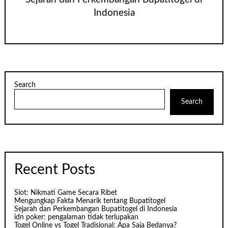
Indonesia
Search
Search
Recent Posts
Slot: Nikmati Game Secara Ribet
Mengungkap Fakta Menarik tentang Bupatitogel
Sejarah dan Perkembangan Bupatitogel di Indonesia
idn poker: pengalaman tidak terlupakan
Togel Online vs Togel Tradisional: Apa Saja Bedanya?