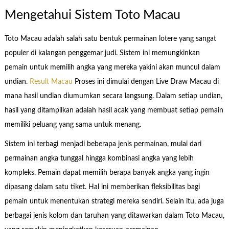
Mengetahui Sistem Toto Macau
Toto Macau adalah salah satu bentuk permainan lotere yang sangat
populer di kalangan penggemar judi. Sistem ini memungkinkan
pemain untuk memilih angka yang mereka yakini akan muncul dalam
undian.
Result Macau
Proses ini dimulai dengan Live Draw Macau di
mana hasil undian diumumkan secara langsung. Dalam setiap undian,
hasil yang ditampilkan adalah hasil acak yang membuat setiap pemain
memiliki peluang yang sama untuk menang.
Sistem ini terbagi menjadi beberapa jenis permainan, mulai dari
permainan angka tunggal hingga kombinasi angka yang lebih
kompleks. Pemain dapat memilih berapa banyak angka yang ingin
dipasang dalam satu tiket. Hal ini memberikan fleksibilitas bagi
pemain untuk menentukan strategi mereka sendiri. Selain itu, ada juga
berbagai jenis kolom dan taruhan yang ditawarkan dalam Toto Macau,