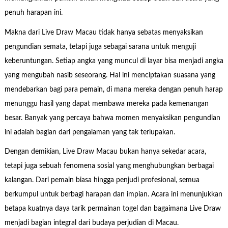
penuh harapan ini.
Makna dari Live Draw Macau tidak hanya sebatas menyaksikan
pengundian semata, tetapi juga sebagai sarana untuk menguji
keberuntungan. Setiap angka yang muncul di layar bisa menjadi angka
yang mengubah nasib seseorang. Hal ini menciptakan suasana yang
mendebarkan bagi para pemain, di mana mereka dengan penuh harap
menunggu hasil yang dapat membawa mereka pada kemenangan
besar. Banyak yang percaya bahwa momen menyaksikan pengundian
ini adalah bagian dari pengalaman yang tak terlupakan.
Dengan demikian, Live Draw Macau bukan hanya sekedar acara,
tetapi juga sebuah fenomena sosial yang menghubungkan berbagai
kalangan. Dari pemain biasa hingga penjudi profesional, semua
berkumpul untuk berbagi harapan dan impian. Acara ini menunjukkan
betapa kuatnya daya tarik permainan togel dan bagaimana Live Draw
menjadi bagian integral dari budaya perjudian di Macau.