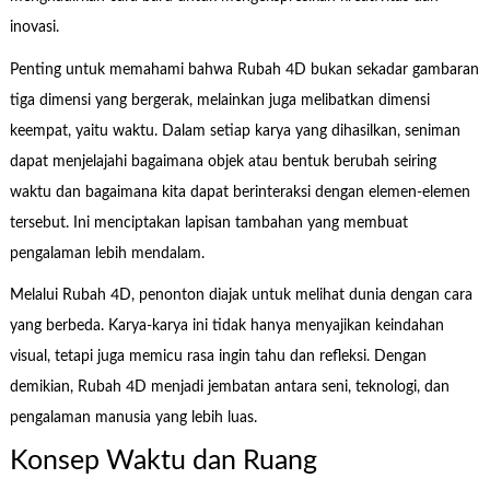
inovasi.
Penting untuk memahami bahwa Rubah 4D bukan sekadar gambaran
tiga dimensi yang bergerak, melainkan juga melibatkan dimensi
keempat, yaitu waktu. Dalam setiap karya yang dihasilkan, seniman
dapat menjelajahi bagaimana objek atau bentuk berubah seiring
waktu dan bagaimana kita dapat berinteraksi dengan elemen-elemen
tersebut. Ini menciptakan lapisan tambahan yang membuat
pengalaman lebih mendalam.
Melalui Rubah 4D, penonton diajak untuk melihat dunia dengan cara
yang berbeda. Karya-karya ini tidak hanya menyajikan keindahan
visual, tetapi juga memicu rasa ingin tahu dan refleksi. Dengan
demikian, Rubah 4D menjadi jembatan antara seni, teknologi, dan
pengalaman manusia yang lebih luas.
Konsep Waktu dan Ruang