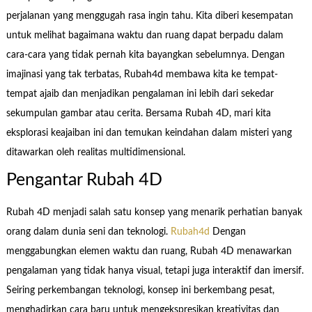
perjalanan yang menggugah rasa ingin tahu. Kita diberi kesempatan
untuk melihat bagaimana waktu dan ruang dapat berpadu dalam
cara-cara yang tidak pernah kita bayangkan sebelumnya. Dengan
imajinasi yang tak terbatas, Rubah4d membawa kita ke tempat-
tempat ajaib dan menjadikan pengalaman ini lebih dari sekedar
sekumpulan gambar atau cerita. Bersama Rubah 4D, mari kita
eksplorasi keajaiban ini dan temukan keindahan dalam misteri yang
ditawarkan oleh realitas multidimensional.
Pengantar Rubah 4D
Rubah 4D menjadi salah satu konsep yang menarik perhatian banyak
orang dalam dunia seni dan teknologi.
Rubah4d
Dengan
menggabungkan elemen waktu dan ruang, Rubah 4D menawarkan
pengalaman yang tidak hanya visual, tetapi juga interaktif dan imersif.
Seiring perkembangan teknologi, konsep ini berkembang pesat,
menghadirkan cara baru untuk mengekspresikan kreativitas dan