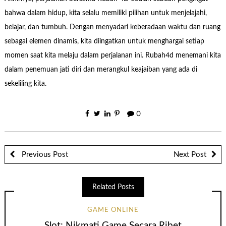
bahwa dalam hidup, kita selalu memiliki pilihan untuk menjelajahi,
belajar, dan tumbuh. Dengan menyadari keberadaan waktu dan ruang
sebagai elemen dinamis, kita diingatkan untuk menghargai setiap
momen saat kita melaju dalam perjalanan ini. Rubah4d menemani kita
dalam penemuan jati diri dan merangkul keajaiban yang ada di
sekeliling kita.
0
Previous Post
Next Post
Related Posts
GAME ONLINE
Slot: Nikmati Game Secara Ribet