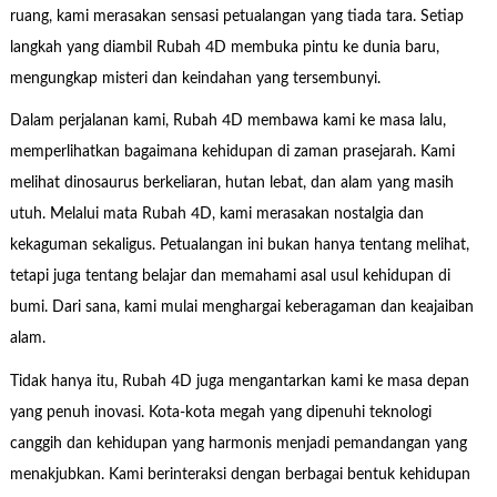
ruang, kami merasakan sensasi petualangan yang tiada tara. Setiap
langkah yang diambil Rubah 4D membuka pintu ke dunia baru,
mengungkap misteri dan keindahan yang tersembunyi.
Dalam perjalanan kami, Rubah 4D membawa kami ke masa lalu,
memperlihatkan bagaimana kehidupan di zaman prasejarah. Kami
melihat dinosaurus berkeliaran, hutan lebat, dan alam yang masih
utuh. Melalui mata Rubah 4D, kami merasakan nostalgia dan
kekaguman sekaligus. Petualangan ini bukan hanya tentang melihat,
tetapi juga tentang belajar dan memahami asal usul kehidupan di
bumi. Dari sana, kami mulai menghargai keberagaman dan keajaiban
alam.
Tidak hanya itu, Rubah 4D juga mengantarkan kami ke masa depan
yang penuh inovasi. Kota-kota megah yang dipenuhi teknologi
canggih dan kehidupan yang harmonis menjadi pemandangan yang
menakjubkan. Kami berinteraksi dengan berbagai bentuk kehidupan