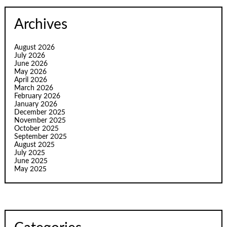
Archives
August 2026
July 2026
June 2026
May 2026
April 2026
March 2026
February 2026
January 2026
December 2025
November 2025
October 2025
September 2025
August 2025
July 2025
June 2025
May 2025