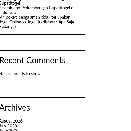
Bupatitogel
Sejarah dan Perkembangan Bupatitogel di
Indonesia
idn poker: pengalaman tidak terlupakan
Togel Online vs Togel Tradisional: Apa Saja
Bedanya?
Recent Comments
No comments to show.
Archives
August 2026
July 2026
June 2026