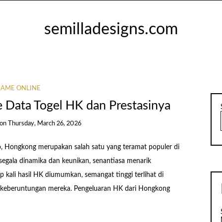
semilladesigns.com
AME ONLINE
e Data Togel HK dan Prestasinya
on
Thursday, March 26, 2026
o, Hongkong merupakan salah satu yang teramat populer di
egala dinamika dan keunikan, senantiasa menarik
kali hasil HK diumumkan, semangat tinggi terlihat di
 keberuntungan mereka. Pengeluaran HK dari Hongkong