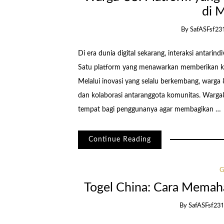
di M
By
SafASFsf23
Di era dunia digital sekarang, interaksi antari
Satu platform yang menawarkan memberikan ke
Melalui inovasi yang selalu berkembang, warg
dan kolaborasi antaranggota komunitas. Warga8
tempat bagi penggunanya agar membagikan …
Continue Reading
G
Togel China: Cara Memaha
By
SafASFsf231