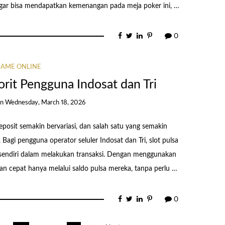
agar bisa mendapatkan kemenangan pada meja poker ini, …
0
AME ONLINE
vorit Pengguna Indosat dan Tri
on
Wednesday, March 18, 2026
eposit semakin bervariasi, dan salah satu yang semakin
 Bagi pengguna operator seluler Indosat dan Tri, slot pulsa
endiri dalam melakukan transaksi. Dengan menggunakan
an cepat hanya melalui saldo pulsa mereka, tanpa perlu …
0