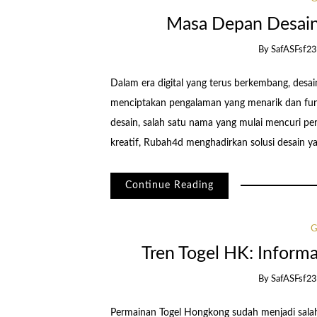
Masa Depan Desain
By
SafASFsf23
Dalam era digital yang terus berkembang, desain
menciptakan pengalaman yang menarik dan fungs
desain, salah satu nama yang mulai mencuri p
kreatif, Rubah4d menghadirkan solusi desain y
Continue Reading
G
Tren Togel HK: Inform
By
SafASFsf23
Permainan Togel Hongkong sudah menjadi salah