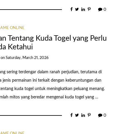
0
AME ONLINE
n Tentang Kuda Togel yang Perlu
a Ketahui
on
Saturday, March 21, 2026
ng sering terdengar dalam ranah perjudian, terutama di
a jenis permainan ini terkait dengan keberuntungan dan
tentang kuda togel untuk meningkatkan peluang menang.
jumlah mitos yang beredar mengenai kuda togel yang …
0
AME ONLINE