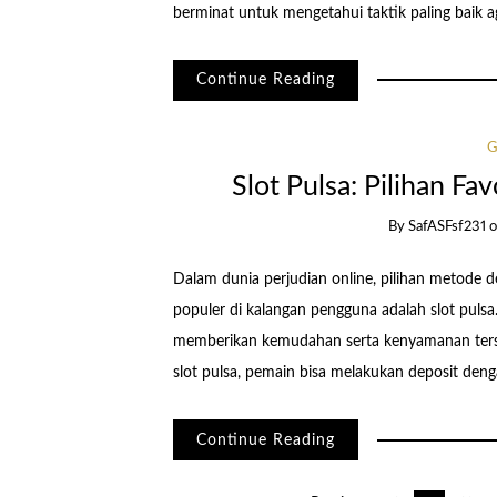
berminat untuk mengetahui taktik paling baik 
Continue Reading
G
Slot Pulsa: Pilihan Fa
By
SafASFsf231
Dalam dunia perjudian online, pilihan metode d
populer di kalangan pengguna adalah slot pulsa.
memberikan kemudahan serta kenyamanan ters
slot pulsa, pemain bisa melakukan deposit deng
Continue Reading